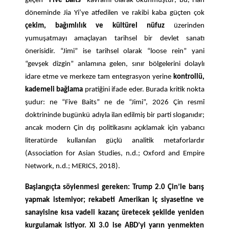
geçen
“Five Baits”
kavramı olarak okunmuştur; bu, Han
döneminde Jia Yi’ye atfedilen ve rakibi kaba güçten çok
çekim, bağımlılık ve kültürel nüfuz
üzerinden
yumuşatmayı amaçlayan tarihsel bir devlet sanatı
önerisidir. “Jimi” ise tarihsel olarak “loose rein” yani
“gevşek dizgin” anlamına gelen, sınır bölgelerini dolaylı
idare etme ve merkeze tam entegrasyon yerine
kontrollü,
kademeli bağlama
pratiğini ifade eder. Burada kritik nokta
şudur: ne “Five Baits” ne de “Jimi”, 2026 Çin resmî
doktrininde bugünkü adıyla ilan edilmiş bir parti sloganıdır;
ancak modern Çin dış politikasını açıklamak için yabancı
literatürde kullanılan güçlü analitik metaforlardır
(Association for Asian Studies, n.d.; Oxford and Empire
Network, n.d.; MERICS, 2018).
Başlangıçta söylenmesi gereken: Trump 2.0 Çin’le barış
yapmak istemiyor; rekabeti Amerikan iç siyasetine ve
sanayisine kısa vadeli kazanç üretecek şekilde yeniden
kurgulamak istiyor. Xi 3.0 ise ABD’yi yarın yenmekten