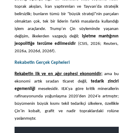
toprak akışları, İran yaptırımları ve Tayvan’da stratejik
belirsizlik; bunların tümü bir “büyük strateji”nin parçaları
olmaktan çok, tek bir liderin farklı masalarda kullandığı
işlem araçlarıdır. Trump’ın Çin söyleminde yaşanan
değişim, ilkelerden vazgeçiş değil;
işletme mantığının
jeopolitiğe tercüme edilmesidir
(CSIS, 2026; Reuters,
2026a, 2026d, 2026f).
Rekabetin Gerçek
Cepheleri
Rekabetin ilk ve en ağır cephesi ekonomidir;
ama bu
ekonomi artık sıradan ticaret değil,
tedarik zinciri
egemenliği
meselesidir. IEA’ya göre kritik minerallerin
rafinasyonunda yoğunlaşma 2020’den 2024’e artmıştır;
büyümenin büyük kısmı tekil tedarikçi ülkelere, özellikle
Çin’in kobalt, grafit ve nadir topraklardaki rolüne
yaslanmıştır.