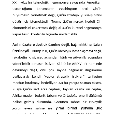
XXI. yüzyılın teknolojik hegemonya savaşında Amerikan
üstünlüğünü korumaktır. Washington artık Çin’in
büyümesini yönetmek değil, Çin’in stratejik yükseliş hızını
düşürmek istemektedir. Trump 2.0’ın gerçek hedefi Çin
ekonomisini çökertmek değil; Xi 3.0’ın küresel hegemonya
kapasitesini kontrollü biçimde sınırlamaktır.
Asıl müzakere dostluk üzerine değil, bağımlılık haritaları
üzerineydi.
Trump 2.0, Çin’le ideolojik hesaplaşmayı değil,
rekabetin iç siyaset açısından kârlı ve güvenlik açısından
yönetilebilir olmasını istiyor. Xi 3.0 ise ABD’yi bir hamlede
devirmeyi değil, onu çok sayıda bağımlılık düğümüne
bağlayarak kendi “yapıcı stratejik istikrar” tarifesine
mecbur bırakmayı hedefliyor. AB bu yarışta salınan eksen,
Rusya Çin’in sert arka cephesi, Tayvan-Pasifik ön cephe,
Afrika maden tedarik tabanı ve Ortadoğu enerji düğümü
haline gelmiş durumda. Görünen sahne bir zirveydi;
görünmeyen
sahne
ise
yirmi
birinci
yüzyılın
güç