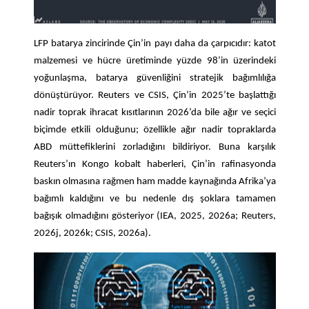
LFP batarya zincirinde Çin’in payı daha da çarpıcıdır: katot
malzemesi ve hücre üretiminde yüzde 98’in üzerindeki
yoğunlaşma, batarya güvenliğini stratejik bağımlılığa
dönüştürüyor. Reuters ve CSIS, Çin’in 2025’te başlattığı
nadir toprak ihracat kısıtlarının 2026’da bile ağır ve seçici
biçimde etkili olduğunu; özellikle ağır nadir topraklarda
ABD müttefiklerini zorladığını bildiriyor. Buna karşılık
Reuters’ın Kongo kobalt haberleri, Çin’in rafinasyonda
baskın olmasına rağmen ham madde kaynağında Afrika’ya
bağımlı kaldığını ve bu nedenle dış şoklara tamamen
bağışık olmadığını gösteriyor (IEA, 2025, 2026a; Reuters,
2026j, 2026k; CSIS, 2026a).