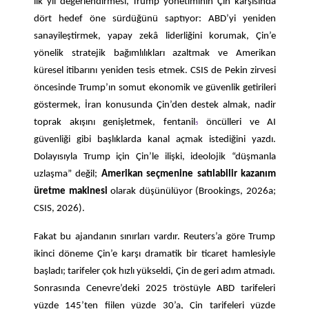
ilk yıl değerlendirmesi, Trump yönetiminin Çin karşısında
dört hedef öne sürdüğünü saptıyor: ABD’yi yeniden
sanayileştirmek, yapay zekâ liderliğini korumak, Çin’e
yönelik stratejik bağımlılıkları azaltmak ve Amerikan
küresel itibarını yeniden tesis etmek. CSIS de Pekin zirvesi
öncesinde Trump’ın somut ekonomik ve güvenlik getirileri
göstermek, İran konusunda Çin’den destek almak, nadir
toprak akışını genişletmek, fentanil
öncülleri ve AI
5
güvenliği gibi başlıklarda kanal açmak istediğini yazdı.
Dolayısıyla Trump için Çin’le ilişki, ideolojik “düşmanla
uzlaşma” değil;
Amerikan seçmenine satılabilir kazanım
üretme makinesi
olarak düşünülüyor (Brookings, 2026a;
CSIS, 2026).
Fakat bu ajandanın sınırları vardır. Reuters’a göre Trump
ikinci döneme Çin’e karşı dramatik bir ticaret hamlesiyle
başladı; tarifeler çok hızlı yükseldi, Çin de geri adım atmadı.
Sonrasında Cenevre’deki 2025 tröstüyle ABD tarifeleri
yüzde 145’ten fiilen yüzde 30’a, Çin tarifeleri yüzde