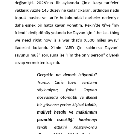
değişmişti. 2026’nın ilk aylarında Çin’e karşı tarifeleri
yaklaşık yüzde 145 düzeyine kadar çıkaran, ardından nadir
toprak baskısı ve tarife hukukundaki darbeler nedeniyle
daha esnek bir hatta kayan yönetim, Pekin’de Xi’ye “my
friend” dedi; dönüş yolunda ise Tayvan için “the last thing
we need right now is a war that’s 9,500 miles away”
ifadesini kullandı. Xi’nin “ABD Çin saldırırsa Tayvan’ı
savunur mu?” sorusuna ise “I’m the only person” diyerek
cevap vermekten kaçındı.
Gerçekte ne demek istiyordu?
Trump, Çin’e taviz verdiğini
söylemiyor; fakat Tayvan
dosyasında otomatik ve ilkesel
bir güvence yerine
kişisel takdir,
maliyet hesabı ve maksimum
pazarlık esnekliği
bırakmayı
tercih ettiğini gösteriyordu