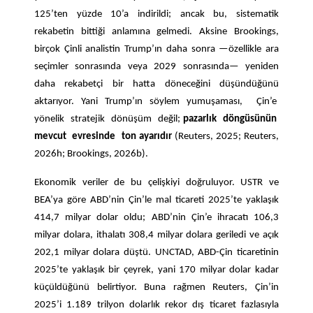
125’ten yüzde 10’a indirildi; ancak bu, sistematik
rekabetin bittiği anlamına gelmedi. Aksine Brookings,
birçok Çinli analistin Trump’ın daha sonra —özellikle ara
seçimler sonrasında veya 2029 sonrasında— yeniden
daha rekabetçi bir hatta döneceğini düşündüğünü
aktarıyor. Yani Trump’ın söylem yumuşaması, Çin’e
yönelik stratejik dönüşüm değil;
pazarlık döngüsünün
mevcut evresinde ton ayarıdır
(Reuters, 2025; Reuters,
2026h; Brookings, 2026b).
Ekonomik veriler de bu çelişkiyi doğruluyor. USTR ve
BEA’ya göre ABD’nin Çin’le mal ticareti 2025’te yaklaşık
414,7 milyar dolar oldu; ABD’nin Çin’e ihracatı 106,3
milyar dolara, ithalatı 308,4 milyar dolara geriledi ve açık
202,1 milyar dolara düştü. UNCTAD, ABD-Çin ticaretinin
2025’te yaklaşık bir çeyrek, yani 170 milyar dolar kadar
küçüldüğünü belirtiyor. Buna rağmen Reuters, Çin’in
2025’i 1.189 trilyon dolarlık rekor dış ticaret fazlasıyla