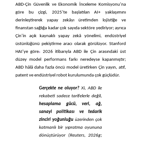
ABD-Çin Güvenlik ve Ekonomik İnceleme Komisyonu’na
göre bu çizgi, 2025’te başlatılan AI+ yaklaşımını
derinleştirerek yapay zekâyı üretimden lojistiğe ve
finanstan sağlığa kadar çok sayıda sektöre yediriyor; ayrıca
Çin’in açık kaynaklı yapay zekâ yönelimi, endüstriyel
üstünlüğünü pekiştirme aracı olarak görülüyor. Stanford
HAI’ye göre
2026 itibarıyla ABD ile Çin arasındaki üst
4
düzey model performans farkı neredeyse kapanmıştır;
ABD hâlâ daha fazla öncü model üretirken Çin yayın, atıf,
patent ve endüstriyel robot kurulumunda çok güçlüdür.
Gerçekte ne oluyor?
Xi, ABD ile
rekabeti sadece tarifelerle değil,
hesaplama gücü, veri, ağ,
sanayi politikası ve tedarik
zinciri yoğunluğu
üzerinden çok
katmanlı bir yıpratma oyununa
dönüştürüyor (Reuters, 2026g;