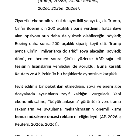
(Trump, 2026a, 2026b; Reuters,
2026c, 2026d, 2026e).
Ziyaretin ekonomik vitrini de aynı ikili yapıyı taşıdı. Trump,
Çin’in Boeing için 200 uçaklık sipariş verdiğini, hatta ilave
alım opsiyonunun daha da yüksek olabileceğini söyledi;
Boeing daha sonra 200 uçaklık siparişi teyit etti. Trump
ayrıca Çin’in “milyarlarca dolarlık” soya alacağını söyledi;
dönüşten hemen sonra Çin’in yüzlerce ABD sığır eti
tesisinin lisanslarını yenilediği de görüldü. Buna karşılık
Reuters ve AP, Pekin’in bu başlıklarda ayrıntılı ve
karşılıklı
teyit edilmiş bir paket ilan etmediğini, soya ve enerji gibi
dosyalarda ayrıntıların zayıf kaldığını vurguladı. Yani
ekonomik sahne, “büyük anlaşma” görüntüsü verdi; ama
rakamların ve uygulama mekanizmasının önemli kısmı
henüz müzakere öncesi reklam
niteliğindeydi (AP, 2026a;
Reuters, 2026a, 2026f).