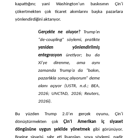
kapattığını; yani Washington’un baskısının Çin’i
çökertmekten çok ticaret akımlarını başka pazarlara
yönlendirdiğini aktarıyor.
Gerçekte ne oluyor?
Trump’ın
“de-coupling” söylemi, pratikte
yeniden yönlendirilmiş
entegrasyon
üretiyor; bu da
Xi’ye direnme, ama aynı
zamanda Trump’a da “bakın,
pazarlıkla sonuç alıyorum” deme
alanı açıyor (USTR, n.d.; BEA,
2026; UNCTAD, 2026; Reuters,
2026i).
Bu yüzden Trump 2.0’ın gerçek oyunu, Çin’i
dönüştürmekten çok
Çin’i Amerikan iç siyaset
döngüsüne uygun şekilde yönetmek
gibi görünüyor.
Boeing siparişi, sığır eti lisansları, soya söylemi, nadir