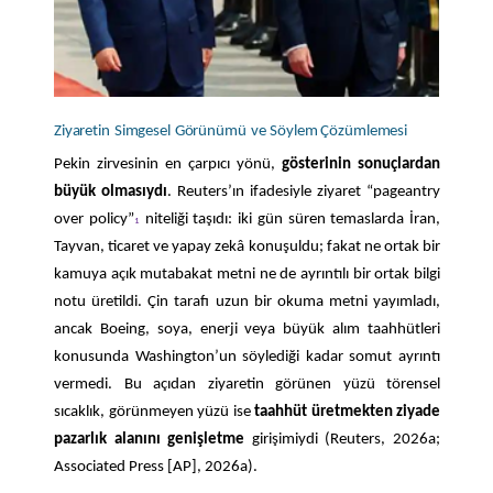
Ziyaretin
Simgesel
Görünümü
ve
Söylem Çözümlemesi
Pekin zirvesinin en çarpıcı yönü,
gösterinin sonuçlardan
büyük olmasıydı
. Reuters’ın ifadesiyle ziyaret “pageantry
over policy”
niteliği taşıdı: iki gün süren temaslarda İran,
1
Tayvan, ticaret ve yapay zekâ konuşuldu; fakat ne ortak bir
kamuya açık mutabakat metni ne de ayrıntılı bir ortak bilgi
notu üretildi. Çin tarafı uzun bir okuma metni yayımladı,
ancak Boeing, soya, enerji veya büyük alım taahhütleri
konusunda Washington’un söylediği kadar somut ayrıntı
vermedi. Bu açıdan ziyaretin görünen yüzü törensel
sıcaklık, görünmeyen yüzü ise
taahhüt üretmekten ziyade
pazarlık alanını genişletme
girişimiydi (Reuters, 2026a;
Associated Press [AP], 2026a).