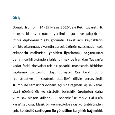
Giriş
Donald Trump’ın 14–15 Mayıs 2026’daki Pekin ziyareti, ilk
bakışta iki büyük gücün gerilimi düşürmeye çalıştığı bir
“zirve diplomasisi” gibi göründü. Fakat açık kaynakların
birlikte okunması, ziyaretin gerçek özünün uzlaşmadan çok
rekabetin maliyetini yeniden fiyatlamak
, bağımlılıkları
daha incelikli biçimde silahlandırmak ve İran’dan Tayvan’a
kadar farklı dosyaları tek bir pazarlık masasında birbirine
bağlamak olduğunu düşündürüyor. Çin tarafı bunu
“constructive … strategic stability” diliyle çerçeveledi;
Trump ise sert ikinci dönem açılışına rağmen kişisel
kanal,
ticari
görünürlük
ve
stratejik
belirsizlik
üzerinden
daha
yumuşak
bir
ton
kullandı.
Bu
nedenle
“Trump
2.0
Xi
3.0’a
karşı” tablosu, klasik bir yeni-soğuk-savaş görüntüsünden
çok,
kontrollü sertleşme ile yönetilen karşılıklı bağımlılık