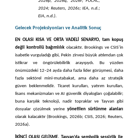
2026p, 2026q, 2026r; FOCAC,
2024; Reuters, 2026s; IEA, n.d.;
EIA, n.d.).
Gelecek Projeksiyonları ve Analitik
Sonuç
EN OLASI KISA VE ORTA VADELİ SENARYO, tam kopuş
değil kontrollü bağımlılık
olacaktır. Brookings ve CSIS’in
isabetle vurguladığı gibi, Pekin zirvesi büyük atılımdan çok
istikrar ve öngörülebilirlik arayışıydı. Bu yüzden
önümüzdeki 12–24 ayda daha fazla lider görüşmesi, daha
fazla sektörel mini-mutabakat, ama daha az stratejik
güven beklenmelidir. Ticaret kurulları, yatırım kurulları,
lisans mekanizmaları ve AI güvenlik diyalogları çoğalabilir;
buna karşılık teknoloji, nadir topraklar ve Tayvan gibi
dosyalar çözülmek yerine
yönetilen sürtünme alanları
olarak kalacaktır (Brookings, 2026b; CSIS, 2026; Reuters,
2026a).
İKİNCİ OLASI GELİŞME, Tayvan’da sembolik sessizlik ile