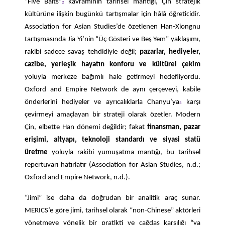
“Five Baits”
kavramının tarihsel mantığı, Çin stratejik
2
kültürüne ilişkin bugünkü tartışmalar için hâlâ öğreticidir.
Association for Asian Studies’de özetlenen Han-Xiongnu
tartışmasında Jia Yi’nin “Üç Gösteri ve Beş Yem” yaklaşımı,
rakibi sadece savaş tehdidiyle değil;
pazarlar, hediyeler,
cazibe, yerleşik hayatın konforu ve kültürel çekim
yoluyla merkeze bağımlı hale getirmeyi hedefliyordu.
Oxford and Empire Network de aynı çerçeveyi, kabile
önderlerini hediyeler ve ayrıcalıklarla Chanyu’ya
karşı
3
çevirmeyi amaçlayan bir strateji olarak özetler. Modern
Çin, elbette Han dönemi değildir; fakat
finansman, pazar
erişimi, altyapı, teknoloji standardı ve siyasi statü
üretme
yoluyla rakibi yumuşatma mantığı, bu tarihsel
repertuvarı hatırlatır (Association for Asian Studies, n.d.;
Oxford and Empire Network, n.d.).
“Jimi” ise daha da doğrudan bir analitik araç sunar.
MERICS’e göre jimi, tarihsel olarak “non-Chinese” aktörleri
yönetmeye yönelik bir pratikti ve çağdaş karşılığı “ya