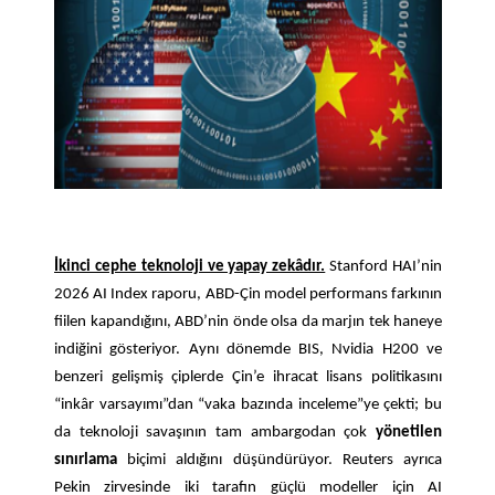
İkinci cephe teknoloji ve yapay zekâdır.
Stanford HAI’nin
2026 AI Index raporu, ABD-Çin model performans farkının
fiilen kapandığını, ABD’nin önde olsa da marjın tek haneye
indiğini gösteriyor. Aynı dönemde BIS, Nvidia H200 ve
benzeri gelişmiş çiplerde Çin’e ihracat lisans politikasını
“inkâr varsayımı”dan “vaka bazında inceleme”ye çekti; bu
da teknoloji savaşının tam ambargodan çok
yönetilen
sınırlama
biçimi aldığını düşündürüyor. Reuters ayrıca
Pekin zirvesinde iki tarafın güçlü modeller için AI