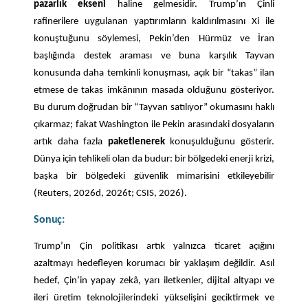
pazarlık ekseni
haline gelmesidir. Trump’ın Çinli
rafinerilere uygulanan yaptırımların kaldırılmasını Xi ile
konuştuğunu söylemesi, Pekin’den Hürmüz ve İran
başlığında destek araması ve buna karşılık Tayvan
konusunda daha temkinli konuşması, açık bir “takas” ilan
etmese de takas imkânının masada olduğunu gösteriyor.
Bu durum doğrudan bir “Tayvan satılıyor” okumasını haklı
çıkarmaz; fakat Washington ile Pekin arasındaki dosyaların
artık daha fazla
paketlenerek
konuşulduğunu gösterir.
Dünya için tehlikeli olan da budur: bir bölgedeki enerji krizi,
başka bir bölgedeki güvenlik mimarisini etkileyebilir
(Reuters, 2026d, 2026t; CSIS, 2026).
Sonuç:
Trump’ın Çin politikası artık yalnızca ticaret açığını
azaltmayı hedefleyen korumacı bir yaklaşım değildir. Asıl
hedef, Çin’in yapay zekâ, yarı iletkenler, dijital altyapı ve
ileri üretim teknolojilerindeki yükselişini geciktirmek ve