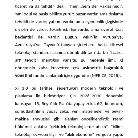
ticaret ya da tehdit” değil, “hem…hem de” yaklaşımıdır.
Yani ödül ve baskı birlikte yürür: pazar vardır, ama dışlama
tehdidi de vardır; yatırım vardır, ama egemenlik çizgisinde
disiplin de vardır; teknik işbirliği vardır, ama siyasal itaat
beklentisi de vardır. Bugün Pekin’in Avrupa’ya,
Avustralya’ya, Tayvan’ı tanıyan şirketlere, hatta küresel
teknoloji standardı alanına dönük dili tam da bu “ticaret
artı tehdit” mantığını yansıtır. Bu nedenle jimi, Xi
döneminin kaba kuvvetten çok
asimetrik bağımlılık
yönetimi
tarafını anlamak için uygundur (MERICS, 2018).
Xi 3.0 bu tarihsel repertuvarı modern teknoloji ve
planlama ile birleştiriyor. Çin 2026–2030 dönemini
kapsayan 15. Beş Yıllık Plan’da yapay zekâ, 6G, kuantum,
somutlaştırılmış yapay zekâ, yeni malzemeler ve beyin-
makine arayüzleri gibi alanları önceliklendirdi; resmî
hükümet anlatısı “çekirdek teknolojilerde atılım”, “bilim-
teknoloji öz-yeterliliği” ve “akılı ekonomi” vurgusu yaptı.