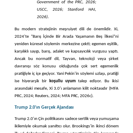
Government of the PRC, 2026;
USCC, 2026; Stanford HAI,
2026).
Bu modern stratejinin meşruiyet dili de önemlidir. Xi,
2024’te “Barış İçinde Bir Arada Yaşamanın Beş İlkesi”ni
yeniden küresel söylemin merkezine çekti; egemen eşitlik,
karşılıklı saygı, barış, adalet ve kapsayıcılık vurgusu yaptı.
Ancak bu normatif dil, Tayvan, teknoloji veya şirket
davranışı söz konusu olduğunda çok sert egemenlik
pratiğiyle iç içe geçiyor. Yani Pekin’in söylemi uzlaşı, pratiği
ise hiyerarşik bir
koşullu uyum
talep ediyor. Bu ikisi
arasındaki
mesafe,
Xi 3.0’ı anlamanın
kilit
noktasıdır
(MFA
PRC,
2024;
Reuters,
2024;
MFA
PRC,
2026c).
Trump
2.0’ın
Gerçek
Ajandası
Trump 2.0’ın Çin politikasını sadece sertlik veya yumuşama
ikilemiyle okumak yanıltıcı olur. Brookings’in ikinci dönem