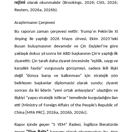
rejimi
olarak okunmalıdır (Brookings, 2026; CSIS, 2026;
Reuters, 2026a, 2026b).
Araştırmanın
Çerçevesi
Bu raporun zaman çerçevesi nettir: Trump’ın Pekin’de Xi
Jinping ile yaptığı 2026 Mayıs zirvesi, Ekim 2025’teki
Busan buluşmasının devamıdır ve Çin Dışişleri’ne göre
yaklaşık dokuz yıl sonra bir ABD başkanının Çin’e yaptığı ilk
ziyarettir. Çin tarafı daha ziyaret öncesinde “eşitlik, saygı ve
karşılıklı fayda” vurgusuyla görüşmeyi, sadece ikili ilişki
değil “dünya barışı ve kalkınması” için stratejik yön
belirleyen başkanlar diplomasisi olarak sundu; ziyaret
sonrası da iki liderin “yeni ortak anlayışlara” ulaştığını ve
ilişkiyi “yapıcı stratejik istikrar” temelinde kurguladığını ilan
etti (Ministry of Foreign Affairs of the People’s Republic of
China [MFA PRC], 2026a, 2026b, 2026c).
Rapor içinde geçen “5 YEM” ifadesi, İngilizce literatürde