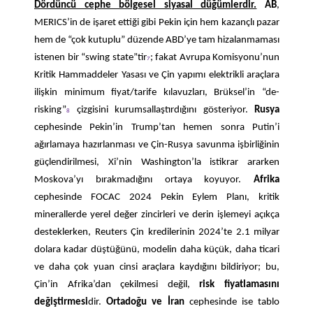
Dördüncü cephe bölgesel siyasal düğümlerdir.
AB
,
MERICS’in de işaret ettiği gibi Pekin için hem kazançlı pazar
hem de “çok kutuplu” düzende ABD’ye tam hizalanmaması
istenen bir “swing state”tir
; fakat Avrupa Komisyonu’nun
7
Kritik Hammaddeler Yasası ve Çin yapımı elektrikli araçlara
ilişkin minimum fiyat/tarife kılavuzları, Brüksel’in “de-
risking”
çizgisini kurumsallaştırdığını gösteriyor.
Rusya
8
cephesinde Pekin’in Trump’tan hemen sonra Putin’i
ağırlamaya hazırlanması ve Çin-Rusya savunma işbirliğinin
güçlendirilmesi, Xi’nin Washington’la istikrar ararken
Moskova’yı bırakmadığını ortaya koyuyor.
Afrika
cephesinde FOCAC 2024 Pekin Eylem Planı, kritik
minerallerde yerel değer zincirleri ve derin işlemeyi açıkça
desteklerken, Reuters Çin kredilerinin 2024’te 2.1 milyar
dolara kadar düştüğünü, modelin daha küçük, daha ticari
ve daha çok yuan cinsi araçlara kaydığını bildiriyor; bu,
Çin’in Afrika’dan çekilmesi değil,
risk fiyatlamasını
değiştirmesi
dir.
Ortadoğu ve İran
cephesinde ise tablo