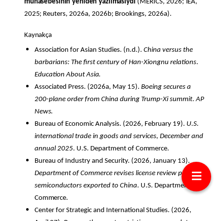
muhasebesinin
yeniden
yazılmasıydı
(MERICS,
2026;
IEA,
2025;
Reuters, 2026a, 2026b; Brookings, 2026a).
Kaynakça
Association for Asian Studies. (n.d.).
China versus the
barbarians: The first century of Han-Xiongnu relations
.
Education About
Asia
.
Associated Press. (2026a, May 15).
Boeing secures a
200-plane order from China during Trump-Xi summit
.
AP
News
.
Bureau of Economic Analysis. (2026, February 19).
U.S.
international trade in goods and services, December and
annual 2025
. U.S. Department of
Commerce.
Bureau of Industry and Security. (2026, January 13).
Department of Commerce revises license review policy for
semiconductors exported to China
. U.S. Department of
Commerce.
Center for Strategic and International Studies. (2026,