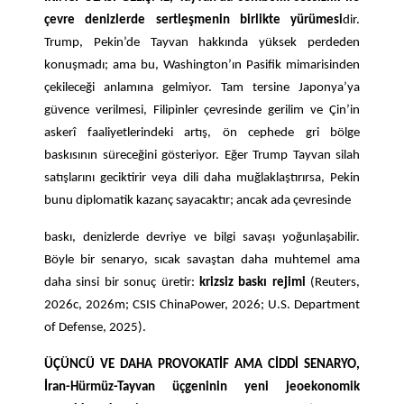
çevre denizlerde sertleşmenin birlikte yürümesi
dir.
Trump, Pekin’de Tayvan hakkında yüksek perdeden
konuşmadı; ama bu, Washington’ın Pasifik mimarisinden
çekileceği anlamına gelmiyor. Tam tersine Japonya’ya
güvence verilmesi, Filipinler çevresinde gerilim ve Çin’in
askerî faaliyetlerindeki artış, ön cephede gri bölge
baskısının süreceğini gösteriyor. Eğer Trump Tayvan silah
satışlarını geciktirir veya dili daha muğlaklaştırırsa, Pekin
bunu diplomatik kazanç sayacaktır; ancak ada çevresinde
baskı, denizlerde devriye ve bilgi savaşı yoğunlaşabilir.
Böyle bir senaryo, sıcak savaştan daha muhtemel ama
daha sinsi bir sonuç üretir:
krizsiz baskı rejimi
(Reuters,
2026c, 2026m; CSIS ChinaPower, 2026; U.S. Department
of Defense, 2025).
ÜÇÜNCÜ VE DAHA PROVOKATİF AMA CİDDİ SENARYO,
İran-Hürmüz-Tayvan üçgeninin yeni jeoekonomik