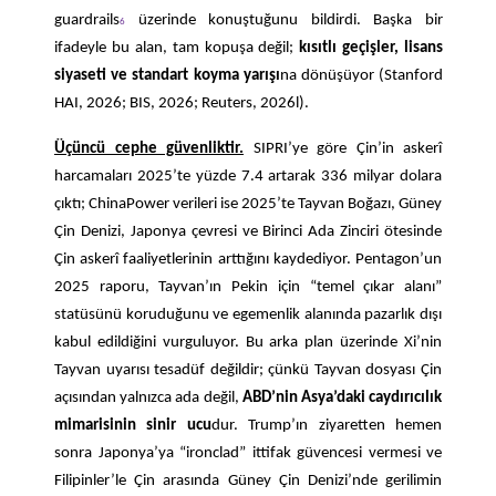
guardrails
üzerinde konuştuğunu bildirdi. Başka bir
6
ifadeyle bu alan, tam kopuşa değil;
kısıtlı geçişler, lisans
siyaseti ve standart koyma yarışı
na dönüşüyor (Stanford
HAI, 2026; BIS, 2026; Reuters, 2026l).
Üçüncü cephe güvenliktir.
SIPRI’ye göre Çin’in askerî
harcamaları 2025’te yüzde 7.4 artarak 336 milyar dolara
çıktı; ChinaPower verileri ise 2025’te Tayvan Boğazı, Güney
Çin Denizi, Japonya çevresi ve Birinci Ada Zinciri ötesinde
Çin askerî faaliyetlerinin arttığını kaydediyor. Pentagon’un
2025 raporu, Tayvan’ın Pekin için “temel çıkar alanı”
statüsünü koruduğunu ve egemenlik alanında pazarlık dışı
kabul edildiğini vurguluyor. Bu arka plan üzerinde Xi’nin
Tayvan uyarısı tesadüf değildir; çünkü Tayvan dosyası Çin
açısından yalnızca ada değil,
ABD’nin Asya’daki caydırıcılık
mimarisinin sinir ucu
dur. Trump’ın ziyaretten hemen
sonra Japonya’ya “ironclad” ittifak güvencesi vermesi ve
Filipinler’le Çin arasında Güney Çin Denizi’nde gerilimin