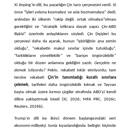
Xi Jinping’in dili, bu pazarlığın Çin tarzı çerçevesini verdi. Xi
önce “İşleri yoluna koymalıyız ve asla bozmamalıyız” dedi;
ardından iki ülkenin “rakip değil, ortak olmalıyız”olması
gerektiğini ve “stratejik istikrara dayalı yapıcı Çin-ABD
ilişkisi” üzerinde anlaştıklarını söyledi. Çin Dışişleri bu
çerçeveyi daha da açarak, bunun “işbirliğinin ana zemin
olduğu”, “rekabetin makul sınırlar içinde tutulduğu”,
“farklılıkların yönetilebilir” ve “barışın öngörülebilir”
olduğu bir düzen anlamına geldiğini yazdı.
Gerçekte ne
demek istiyordu?
Pekin, rekabeti inkâr etmiyordu; tam
tersine rekabeti
Çin’in tanımladığı kurallı sınırlara
çekmek
, tarifeleri daha öngörülebilir kılmak ve Tayvan
başta olmak üzere kırmızı çizgiler etrafında ABD’yi kendi
diline yaklaştırmak istedi (Xi, 2026; MFA PRC, 2026c;
Reuters, 2026b).
Trump’ın dili ise ikinci dönem başlangıcındaki sert
ekonomi-milliyetçi tonla kıyaslandığında belirgin biçimde