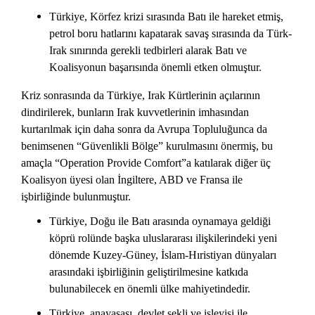
Türkiye, Körfez krizi sırasında Batı ile hareket etmiş,
petrol boru hatlarını kapatarak savaş sırasında da Türk-
Irak sınırında gerekli tedbirleri alarak Batı ve
Koalisyonun başarısında önemli etken olmuştur.
Kriz sonrasında da Türkiye, Irak Kürtlerinin açılarının
dindirilerek, bunların Irak kuvvetlerinin imhasından
kurtarılmak için daha sonra da Avrupa Topluluğunca da
benimsenen “Güvenlikli Bölge” kurulmasını önermiş, bu
amaçla “Operation Provide Comfort”a katılarak diğer üç
Koalisyon üyesi olan İngiltere, ABD ve Fransa ile
işbirliğinde bulunmuştur.
Türkiye, Doğu ile Batı arasında oynamaya geldiği
köprü rolünde başka uluslararası ilişkilerindeki yeni
dönemde Kuzey-Güney, İslam-Hıristiyan dünyaları
arasındaki işbirliğinin geliştirilmesine katkıda
bulunabilecek en önemli ülke mahiyetindedir.
Türkiye, anayasası, devlet şekli ve işleyişi ile