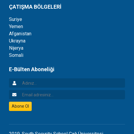
ÇATIŞMA BÖLGELERİ
Suriye
Yemen
Afganistan
Ukrayna
Nijerya
Somali
E-Bülten Aboneliği
Adınız
Email Adresiniz
Abone Ol
2019, South Security School Çağ Üniversitesi