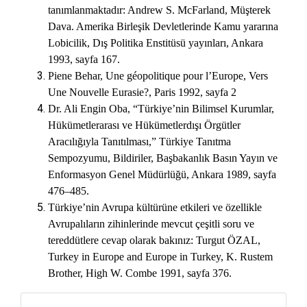
tanımlanmaktadır: Andrew S. McFarland, Müşterek
Dava. Amerika Birleşik Devletlerinde Kamu yararına
Lobicilik, Dış Politika Enstitüsü yayınları, Ankara
1993, sayfa 167.
Piene Behar, Une géopolitique pour l’Europe, Vers
Une Nouvelle Eurasie?, Paris 1992, sayfa 2
Dr. Ali Engin Oba, “Türkiye’nin Bilimsel Kurumlar,
Hükümetlerarası ve Hükümetlerdışı Örgütler
Aracılığıyla Tanıtılması,” Türkiye Tanıtma
Sempozyumu, Bildiriler, Başbakanlık Basın Yayın ve
Enformasyon Genel Müdürlüğü, Ankara 1989, sayfa
476–485.
Türkiye’nin Avrupa kültürüne etkileri ve özellikle
Avrupalıların zihinlerinde mevcut çeşitli soru ve
tereddütlere cevap olarak bakınız: Turgut ÖZAL,
Turkey in Europe and Europe in Turkey, K. Rustem
Brother, High W. Combe 1991, sayfa 376.