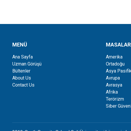
MENÜ
MASALAR
Ana Sayfa
Amerika
Uzman Görüşü
Ortadoğu
Bültenler
Asya Pasifi
About Us
Avrupa
Contact Us
Avrasya
Afrika
Terörizm
Siber Güvenl