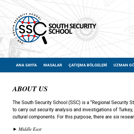
ANA SAYFA
MASALAR
ÇATIŞMA BÖLGELERİ
UZMAN G
ABOUT US
The South Security School (SSC) is a ‘’Regional Security S
to carry out security analysis and investigations of Turkey, 
cultural components. For this purpose, there are six rese
Middle East
►