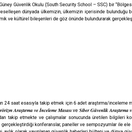
Güney Güvenlik Okulu (South Security School – SSC) bir ‘’Bölges
selleşen dünyada ülkemizin, ülkemizin içerisinde bulunduğu bö
nomik ve kültürel bileşenleri de göz önünde bulundurarak gerçekl
ün 24 saat esasıyla takip etmek için 6 adet araştırma/inceleme m
rörizm Araştırma ve İnceleme Masası
Siber Güvenlik Araştırma 
ve
n takip etmekte ve çalışmalar sonucunda üretilen bilgileri ko
rçekleştirdiği konferanslar, paneller ve sempozyumlar ile ele al
, aylık olarak yayınlanan güvenlik haberleri bülteni ve dünya gü