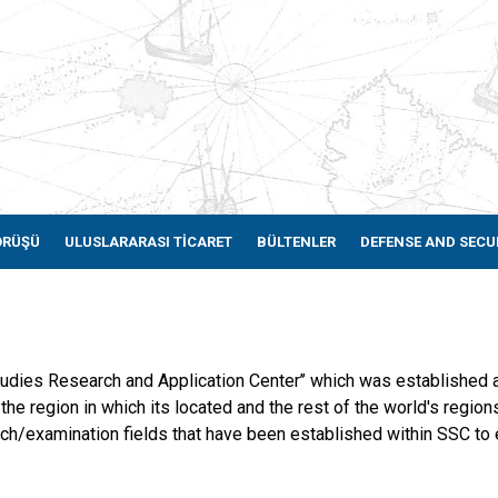
ÖRÜŞÜ
ULUSLARARASI TİCARET
BÜLTENLER
DEFENSE AND SECU
tudies Research and Application Center’’ which was established a
the region in which its located and the rest of the world's regions
arch/examination fields that have been established within SSC to