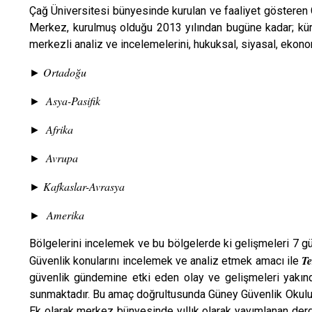
Çağ Üniversitesi bünyesinde kurulan ve faaliyet gösteren 
Merkez, kurulmuş olduğu 2013 yılından bugüne kadar; küre
merkezli analiz ve incelemelerini, hukuksal, siyasal, eko
Ortadoğu
►
Asya-Pasifik
►
Afrika
►
Avrupa
►
Kafkaslar-Avrasya
►
Amerika
►
Bölgelerini incelemek ve bu bölgelerde ki gelişmeleri 7 g
Te
Güvenlik konularını incelemek ve analiz etmek amacı ile
güvenlik gündemine etki eden olay ve gelişmeleri yakında
sunmaktadır. Bu amaç doğrultusunda Güney Güvenlik Okulu ge
Ek olarak merkez bünyesinde yıllık olarak yayımlanan dergi