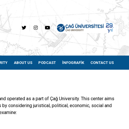
RITY
ABOUT US
PODCAST
İNFOGRAFİK
CONTACT US
nd operated as a part of Çağ University. This center aims
 by considering juristical, political, economic, social and
 examine: