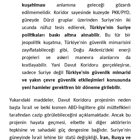
kuşatılması
anlamına geleceği gözardı
edilmemelidir. Koridor sayesinde kuzeyde PKK/PYD,
güneyde Dürzi gruplar üzerinden Suriye’nin iki
ucunda nüfuz tesis edilerek,
Türkiye’nin Suriye
politikaları baskı altına alınabilir.
Bu tür bir
jeopolitik kuşatma, Türkiye’nin güvenlik mimarisini
zayıflatabileceği gibi, Doğu Akdeniz’deki enerji
projeleri ve askeri manevra alanlarını da
kısıtlayabilir. Yani Davut Koridoru gerçekleşirse,
sadece Suriye değil
Türkiye’nin güvenlik mimarisi
ve yakın çevre güvenlik etkileşimleri konusunda
yeni hamleler gerektiren bir döneme girilebilir.
Yukarıdaki maddeler, Davut Koridoru projesinin neden
başta İsrail ve belki kısmen ABD-İngiltere gibi müttefikleri
tarafından cazip görülebileceğini açıklamaktadır. Ancak bu
projenin hayata geçmesi, elbette ki diğer aktörlerin
tepkisine ve sahadaki güç dengesine bağlıdır. Suriye’nin
güneyinde İsrail lehine bir statü değişikliği,
İran, Rusya ve