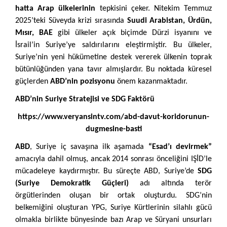
hatta Arap ülkelerinin
tepkisini çeker. Nitekim Temmuz
2025’teki Süveyda krizi sırasında
Suudi Arabistan, Ürdün,
Mısır, BAE
gibi ülkeler açık biçimde Dürzi isyanını ve
İsrail’in Suriye’ye saldırılarını eleştirmiştir. Bu ülkeler,
Suriye’nin yeni hükümetine destek vererek ülkenin toprak
bütünlüğünden yana tavır almışlardır. Bu noktada küresel
güçlerden
ABD’nin pozisyonu
önem kazanmaktadır.
ABD’nin Suriye Stratejisi ve SDG Faktörü
https://www.veryansintv.com/abd-davut-koridorunun-
dugmesine-basti
ABD
, Suriye iç savaşına ilk aşamada
“Esad’ı devirmek”
amacıyla dahil olmuş, ancak 2014 sonrası önceliğini IŞİD’le
mücadeleye kaydırmıştır. Bu süreçte ABD, Suriye’de
SDG
(Suriye Demokratik Güçleri)
adı altında terör
örgütlerinden oluşan bir ortak oluşturdu. SDG’nin
belkemiğini oluşturan YPG, Suriye Kürtlerinin silahlı gücü
olmakla birlikte bünyesinde bazı Arap ve Süryani unsurları