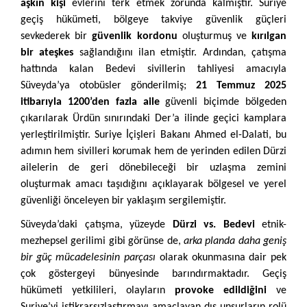
aşkın kişi
evlerini terk etmek zorunda kalmıştır. Suriye
geçiş hükümeti, bölgeye takviye güvenlik güçleri
sevkederek bir
güvenlik kordonu
oluşturmuş ve
kırılgan
bir ateşkes
sağlandığını ilan etmiştir. Ardından, çatışma
hattında kalan Bedevi sivillerin tahliyesi amacıyla
Süveyda’ya otobüsler gönderilmiş;
21 Temmuz 2025
itibarıyla 1200’den fazla aile
güvenli biçimde bölgeden
çıkarılarak Ürdün sınırındaki Der’a ilinde geçici kamplara
yerleştirilmiştir. Suriye İçişleri Bakanı Ahmed el-Dalati, bu
adımın hem sivilleri korumak hem de yerinden edilen Dürzi
ailelerin de geri dönebileceği bir uzlaşma zemini
oluşturmak amacı taşıdığını açıklayarak bölgesel ve yerel
güvenliği önceleyen bir yaklaşım sergilemiştir.
Süveyda’daki çatışma, yüzeyde
Dürzi vs. Bedevi
etnik-
mezhepsel gerilimi gibi görünse de,
arka planda daha geniş
bir güç mücadelesinin parçası
olarak okunmasına dair pek
çok göstergeyi bünyesinde barındırmaktadır. Geçiş
hükümeti yetkilileri, olayların
provoke edildiğini
ve