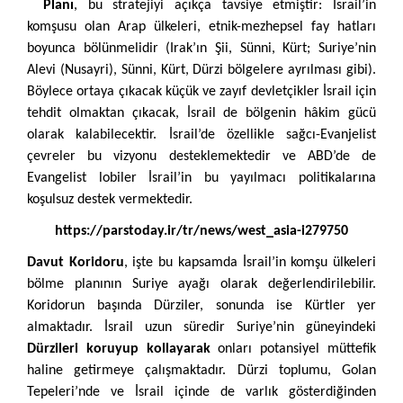
Planı
, bu stratejiyi açıkça tavsiye etmiştir: İsrail’in
komşusu olan Arap ülkeleri, etnik-mezhepsel fay hatları
boyunca bölünmelidir (Irak’ın Şii, Sünni, Kürt; Suriye’nin
Alevi (Nusayri), Sünni, Kürt, Dürzi bölgelere ayrılması gibi).
Böylece ortaya çıkacak küçük ve zayıf devletçikler İsrail için
tehdit olmaktan çıkacak, İsrail de bölgenin hâkim gücü
olarak kalabilecektir. İsrail’de özellikle sağcı-Evanjelist
çevreler bu vizyonu desteklemektedir ve ABD’de de
Evangelist lobiler İsrail’in bu yayılmacı politikalarına
koşulsuz destek vermektedir.
https://parstoday.ir/tr/news/west_asia-i279750
Davut Koridoru
, işte bu kapsamda İsrail’in komşu ülkeleri
bölme planının Suriye ayağı olarak değerlendirilebilir.
Koridorun başında Dürziler, sonunda ise Kürtler yer
almaktadır. İsrail uzun süredir Suriye’nin güneyindeki
Dürzileri koruyup kollayarak
onları potansiyel müttefik
haline getirmeye çalışmaktadır. Dürzi toplumu, Golan
Tepeleri’nde ve İsrail içinde de varlık gösterdiğinden