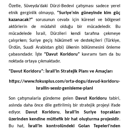
Özetle, Süveyda’daki Dürzi-Bedevi çatışması sadece yerel
etnik gerginlik olmayıp,
“Suriye’nin güneyinde kim güç
kazanacak?”
sorusunun cevabı için küresel ve bölgesel
aktörlerin de müdahil olduğu bir mücadeledir. Bu
mücadelede İsrail, Dürzileri kendi tarafına çekmeye
çalışırken; Suriye geçiş hükümeti ve destekçileri (Türkiye,
Ürdün, Suudi Arabistan gibi) ülkenin bölünmesini önleme
çabasındadır. İşte
“Davut Koridoru”
kavramı tam da bu
noktada ortaya çıkmaktadır.
“Davut Koridoru”: İsrail’in Stratejik Planı ve Amaçları
https://www.fokusplus.com/orta-dogu/davud-koridoru-
israilin-sessiz-genisleme-plani
Son çatışmalarla gündeme gelen
Davut Koridoru
tabiri,
aslında daha önce dile getirilmiş bir stratejik projeyi ifade
ediyor.
Davut Koridoru
,
İsrail’in Suriye toprakları
üzerinden kendine müttefik bir hat oluşturma projesidir
.
Bu hat,
İsrail’in kontrolündeki Golan Tepeleri’nden