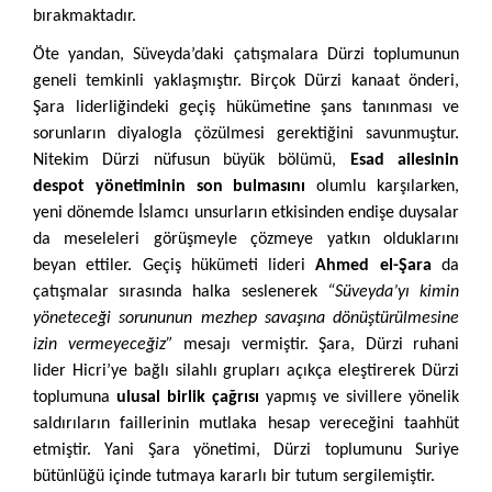
bırakmaktadır.
Öte yandan, Süveyda’daki çatışmalara Dürzi toplumunun
geneli temkinli yaklaşmıştır. Birçok Dürzi kanaat önderi,
Şara liderliğindeki geçiş hükümetine şans tanınması ve
sorunların diyalogla çözülmesi gerektiğini savunmuştur.
Nitekim Dürzi nüfusun büyük bölümü,
Esad ailesinin
despot yönetiminin son bulmasını
olumlu karşılarken,
yeni dönemde İslamcı unsurların etkisinden endişe duysalar
da meseleleri görüşmeyle çözmeye yatkın olduklarını
beyan ettiler. Geçiş hükümeti lideri
Ahmed el-Şara
da
çatışmalar sırasında halka seslenerek
“Süveyda’yı kimin
yöneteceği sorununun mezhep savaşına dönüştürülmesine
izin vermeyeceğiz”
mesajı vermiştir. Şara, Dürzi ruhani
lider Hicri’ye bağlı silahlı grupları açıkça eleştirerek Dürzi
toplumuna
ulusal birlik çağrısı
yapmış ve sivillere yönelik
saldırıların faillerinin mutlaka hesap vereceğini taahhüt
etmiştir. Yani Şara yönetimi, Dürzi toplumunu Suriye
bütünlüğü içinde tutmaya kararlı bir tutum sergilemiştir.