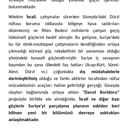
stratejik mücadele olduğu yönünde güçlü işaretler
bulunmaktadır.
Nitekim
İsrail
, çatışmalar sürerken Süveyda’daki Dürzi
nüfusu koruma iddiasıyla bölgeye hava saldırıları
düzenlemiş ve fiilen Bedevi milislerle çatışan geçiş
hükümeti güçlerini hedef almıştır. Bu gelişme, Suriye’deki
bu tür etnik-mezhepsel çatışmaların kendiliğinden ortaya
çıkmadığı küresel güç rekabetinin bir yansıması olduğu
yönündeki kanaati güçlendirmiştir. Suriye iç savaşının
başından bu yana ülkedeki fay hatları (Arap-Kürt, Sünni-
Alevi, Dürzi vs.) çoğunlukla
dış müdahalelerle
derinleştirilmiş
olduğu ve farklı aktörler tarafından nüfuz
mücadelesinin araçları haline getirildiği gerçeği; Süveyda
olayları bağlamında ortaya atılan
“Davut Koridoru”
projesiyle birlikte ele alındığında,
İsrail ve diğer bazı
güçlerin Suriye’yi parçalama planının eskiden beri
bilinen yeni bir bölümünü devreye soktukları
anlaşılmaktadır.