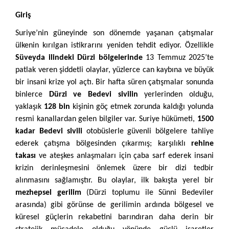
Giriş
Suriye’nin güneyinde son dönemde yaşanan çatışmalar
ülkenin kırılgan istikrarını yeniden tehdit ediyor. Özellikle
Süveyda ilindeki Dürzi bölgelerinde
13 Temmuz 2025’te
patlak veren şiddetli olaylar, yüzlerce can kaybına ve büyük
bir insani krize yol açtı. Bir hafta süren çatışmalar sonunda
binlerce
Dürzi ve Bedevi sivilin
yerlerinden olduğu,
yaklaşık
128 bin
kişinin göç etmek zorunda kaldığı yolunda
resmi kanallardan gelen bilgiler var. Suriye hükümeti,
1500
kadar Bedevi sivili
otobüslerle güvenli bölgelere tahliye
ederek çatışma bölgesinden çıkarmış; karşılıklı
rehine
takası
ve ateşkes anlaşmaları için çaba sarf ederek insani
krizin derinleşmesini önlemek üzere bir dizi tedbir
alınmasını sağlamıştır. Bu olaylar, ilk bakışta yerel bir
mezhepsel gerilim
(Dürzi toplumu ile Sünni Bedeviler
arasında) gibi görünse de gerilimin ardında bölgesel ve
küresel güçlerin rekabetini barındıran daha derin bir