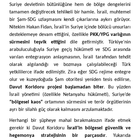
Suriye devletinin bütünlüğüne hem de bölge dengelerini
tamamen değiştirecek tehlikeli bir hamle. İsrail, muhtemel
bir Şam-SDG uzlaşmasını kendi çıkarlarına aykırı görüyor.
Nitekim Hakan Fidan, İsrail’in Suriye içinde bölücü unsurları
desteklemeye devam ettiğini, özellikle
PKK/YPG varlığının
sürmesini teşvik ettiğini
dile getirmiştir. Türkiye’nin
arabuluculuğuyla Suriye geçiş hükümeti ve SDG arasında
varılan entegrasyon anlaşmasının, İsrail tarafından tehdit
olarak algılandığı ve bozmaya çalışılabileceği Türk
yetkililerce ifade edilmiştir. Zira eğer SDG rejime entegre
olur ve kuzeydoğuda Şam otoritesi yeniden tesis edilirse,
Davut Koridoru projesi başlamadan biter
. Bu yüzden
İsrail yönetimi (özellikle Netanyahu hükümeti), Suriye’de
“bölgesel kaos”
ortamının sürmesini ve terör örgütlerinin
ayrı bir silahlı güç olarak kalmasını arzulamaktadır.
Herhangi bir şüpheye mahal bırakmaksızın ifade etmek
gerekir ki Davut Koridoru
İsrail’in bölgesel güvenlik ve
hegemonya stratejisinin bir parçasıdır
. Yukarıda