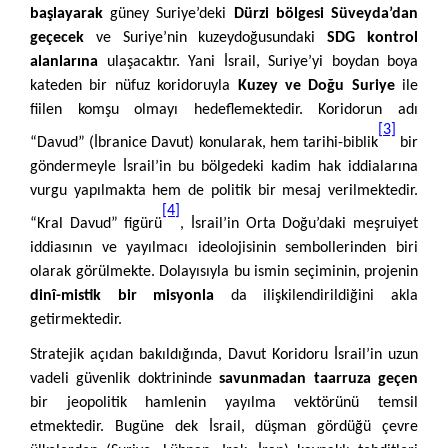
başlayarak
güney Suriye’deki
Dürzi bölgesi Süveyda’dan
geçecek
ve Suriye’nin kuzeydoğusundaki
SDG kontrol
alanlarına
ulaşacaktır. Yani İsrail, Suriye’yi boydan boya
kateden bir nüfuz koridoruyla
Kuzey ve Doğu Suriye
ile
fiilen komşu olmayı hedeflemektedir. Koridorun adı
[3]
“Davud” (İbranice Davut) konularak, hem tarihi-biblik
bir
göndermeyle İsrail’in bu bölgedeki kadim hak iddialarına
vurgu yapılmakta hem de politik bir mesaj verilmektedir.
[4]
“Kral Davud” figürü
, İsrail’in Orta Doğu’daki meşruiyet
iddiasının ve yayılmacı ideolojisinin sembollerinden biri
olarak görülmekte. Dolayısıyla bu ismin seçiminin, projenin
dinî-mistik bir misyonla
da ilişkilendirildiğini akla
getirmektedir.
Stratejik açıdan bakıldığında, Davut Koridoru İsrail’in uzun
vadeli güvenlik doktrininde
savunmadan taarruza geçen
bir jeopolitik hamlenin yayılma vektörünü temsil
etmektedir. Bugüne dek İsrail, düşman gördüğü çevre