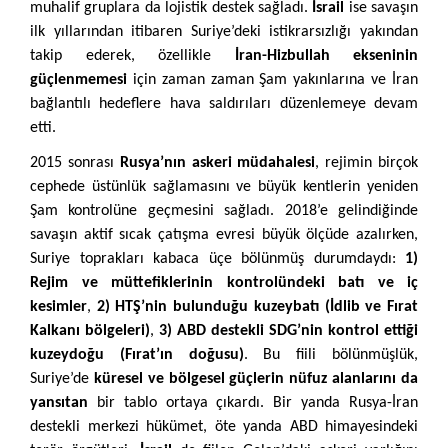
muhalif gruplara da lojistik destek sağladı.
İsrail
ise savaşın
ilk yıllarından itibaren Suriye’deki istikrarsızlığı yakından
takip ederek, özellikle
İran-Hizbullah ekseninin
güçlenmemesi
için zaman zaman Şam yakınlarına ve İran
bağlantılı hedeflere hava saldırıları düzenlemeye devam
etti.
2015 sonrası
Rusya’nın askeri müdahalesi
, rejimin birçok
cephede üstünlük sağlamasını ve büyük kentlerin yeniden
Şam kontrolüne geçmesini sağladı. 2018’e gelindiğinde
savaşın aktif sıcak çatışma evresi büyük ölçüde azalırken,
Suriye toprakları kabaca üçe bölünmüş durumdaydı:
1)
Rejim ve müttefiklerinin kontrolündeki batı ve iç
kesimler
,
2) HTŞ’nin bulunduğu kuzeybatı (İdlib ve Fırat
Kalkanı bölgeleri)
,
3) ABD destekli SDG’nin kontrol ettiği
kuzeydoğu (Fırat’ın doğusu)
. Bu fiili bölünmüşlük,
Suriye’de
küresel ve bölgesel güçlerin nüfuz alanlarını da
yansıtan
bir tablo ortaya çıkardı. Bir yanda Rusya-İran
destekli merkezi hükümet, öte yanda ABD himayesindeki