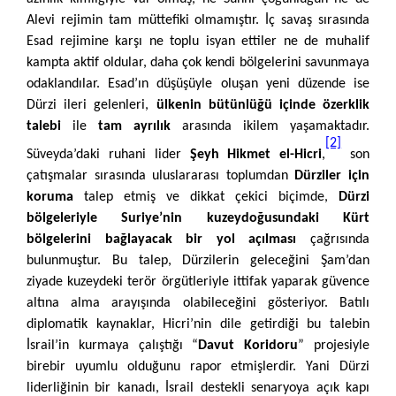
Alevi rejimin tam müttefiki olmamıştır. İç savaş sırasında
Esad rejimine karşı ne toplu isyan ettiler ne de muhalif
kampta aktif oldular, daha çok kendi bölgelerini savunmaya
odaklandılar. Esad’ın düşüşüyle oluşan yeni düzende ise
Dürzi ileri gelenleri,
ülkenin bütünlüğü içinde özerklik
talebi
ile
tam ayrılık
arasında ikilem yaşamaktadır.
[2]
Süveyda’daki ruhani lider
Şeyh Hikmet el-Hicri
,
son
çatışmalar sırasında uluslararası toplumdan
Dürziler için
koruma
talep etmiş ve dikkat çekici biçimde,
Dürzi
bölgeleriyle Suriye’nin kuzeydoğusundaki Kürt
bölgelerini bağlayacak bir yol açılması
çağrısında
bulunmuştur. Bu talep, Dürzilerin geleceğini Şam’dan
ziyade kuzeydeki terör örgütleriyle ittifak yaparak güvence
altına alma arayışında olabileceğini gösteriyor. Batılı
diplomatik kaynaklar, Hicri’nin dile getirdiği bu talebin
İsrail’in kurmaya çalıştığı “
Davut Koridoru
” projesiyle
birebir uyumlu olduğunu rapor etmişlerdir. Yani Dürzi
liderliğinin bir kanadı, İsrail destekli senaryoya açık kapı