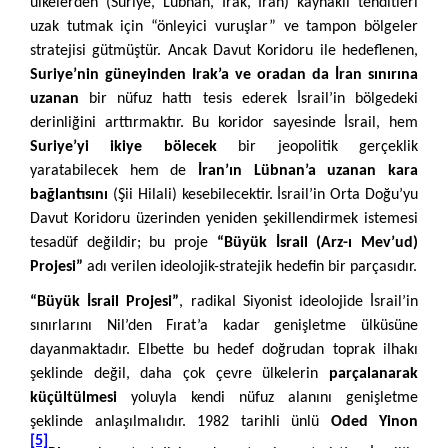
ülkelerden (Suriye, Lübnan, Irak, İran) kaynaklı tehditleri
uzak tutmak için “önleyici vuruşlar” ve tampon bölgeler
stratejisi gütmüştür. Ancak Davut Koridoru ile hedeflenen,
Suriye’nin güneyinden Irak’a ve oradan da İran sınırına
uzanan
bir nüfuz hattı tesis ederek İsrail’in bölgedeki
derinliğini arttırmaktır. Bu koridor sayesinde İsrail, hem
Suriye’yi ikiye bölecek
bir jeopolitik gerçeklik
yaratabilecek hem de
İran’ın Lübnan’a uzanan kara
bağlantısını
(Şii Hilali) kesebilecektir. İsrail’in Orta Doğu’yu
Davut Koridoru üzerinden yeniden şekillendirmek istemesi
tesadüf değildir; bu proje
“Büyük İsrail (Arz-ı Mev’ud)
Projesi”
adı verilen ideolojik-stratejik hedefin bir parçasıdır.
“Büyük İsrail Projesi”
, radikal Siyonist ideolojide İsrail’in
sınırlarını Nil’den Fırat’a kadar genişletme ülküsüne
dayanmaktadır. Elbette bu hedef doğrudan toprak ilhakı
şeklinde değil, daha çok çevre ülkelerin
parçalanarak
küçültülmesi
yoluyla kendi nüfuz alanını genişletme
şeklinde anlaşılmalıdır. 1982 tarihli ünlü
Oded Yinon
[5]