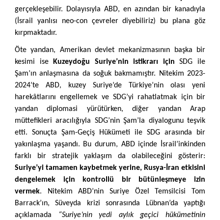
gerçekleşebilir. Dolayısıyla ABD, en azından bir kanadıyla
(İsrail yanlısı neo-con çevreler diyebiliriz) bu plana göz
kırpmaktadır.
Öte yandan, Amerikan devlet mekanizmasının başka bir
kesimi ise
Kuzeydoğu Suriye’nin istikrarı için
SDG ile
Şam’ın anlaşmasına da soğuk bakmamıştır. Nitekim 2023-
2024’te ABD, kuzey Suriye’de Türkiye’nin olası yeni
harekâtlarını engellemek ve SDG’yi rahatlatmak için bir
yandan diplomasi yürütürken, diğer yandan Arap
müttefikleri aracılığıyla SDG’nin Şam’la diyalogunu teşvik
etti. Sonuçta Şam-Geçiş Hükümeti ile SDG arasında bir
yakınlaşma yaşandı. Bu durum, ABD içinde İsrail’inkinden
farklı bir stratejik yaklaşım da olabileceğini gösterir:
Suriye’yi tamamen kaybetmek yerine, Rusya-İran etkisini
dengelemek için kontrollü bir bütünleşmeye izin
vermek
. Nitekim ABD’nin Suriye Özel Temsilcisi Tom
Barrack’ın, Süveyda krizi sonrasında Lübnan’da yaptığı
açıklamada
“Suriye’nin yedi aylık geçici hükümetinin