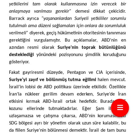
yetkilerini tam olarak kullanmasına izin verecek bir
anlaşmaya varılması gerekir”
demesi dikkat çekicidir.
Barrack ayrıca
“yaşananlardan Suriyeli yetkililer sorumlu
tutulmalı ama düzeni sağlamaları için onlara da sorumluluk
verilmeli”
diyerek, geçiş hükümetinin otoritesinin tanınması
gerektiğini vurgulamıştır. Bu açıklamalar, ABD’nin en
azından resmi olarak
Suriye’nin toprak bütünlüğünü
desteklediği
yönündeki pozisyonunu şimdilik koruduğunu
gösteriyor.
Fakat gayriresmî düzeyde, Pentagon ve CIA içerisinde,
Suriye’yi zayıf ve bölünmüş tutma eğilimi
halen mevcut.
İsrail’in lobisi de ABD politikası üzerinde etkilidir. Özellikle
İran’la nükleer gerilim devam ederken, Suriye’de İran
etkisini kırmak ABD-İsrail ortak hedefidir. Burada SDG
kozunu ellerinde tutmaktadırlar. Eğer Şam ile SDG
uzlaşamazsa ve çatışma çıkarsa, ABD’nin korumasındaki
SDG bölgesi ayrı bir yönetim olarak uzun süre kalabilir, bu
da fiilen Suriye’nin bölünmesi demektir. İsrail de tam bunu