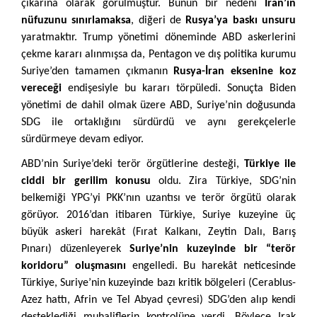
çıkarına olarak görülmüştür. Bunun bir nedeni
İran’ın
nüfuzunu sınırlamaksa
, diğeri de
Rusya’ya baskı unsuru
yaratmaktır. Trump yönetimi döneminde ABD askerlerini
çekme kararı alınmışsa da, Pentagon ve dış politika kurumu
Suriye’den tamamen çıkmanın
Rusya-İran eksenine koz
vereceği
endişesiyle bu kararı törpüledi. Sonuçta Biden
yönetimi de dahil olmak üzere ABD, Suriye’nin doğusunda
SDG ile ortaklığını sürdürdü ve aynı gerekçelerle
sürdürmeye devam ediyor.
ABD’nin Suriye’deki terör örgütlerine desteği,
Türkiye ile
ciddi bir gerilim konusu
oldu. Zira Türkiye, SDG’nin
belkemiği YPG’yi PKK’nın uzantısı ve terör örgütü olarak
görüyor. 2016’dan itibaren Türkiye, Suriye kuzeyine üç
büyük askeri harekât (Fırat Kalkanı, Zeytin Dalı, Barış
Pınarı) düzenleyerek
Suriye’nin kuzeyinde bir “terör
koridoru” oluşmasını
engelledi. Bu harekât neticesinde
Türkiye, Suriye’nin kuzeyinde bazı kritik bölgeleri (Cerablus-
Azez hattı, Afrin ve Tel Abyad çevresi) SDG’den alıp kendi