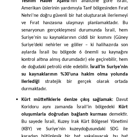
Tesnim Haber Ajansı
’nın analizine göre İsrail,
Amerikan üslerinin yardımıyla Tanf bölgesinden Fırat
Nehri’ne doğru güvenli bir hat oluşturarak ilerlemeyi
ve Fırat havzasına ulaşmayı planlamaktadır. Bu
senaryonun gerçekleşmesi durumunda İsrail, hem
Suriye’nin su kaynaklarının ciddi bir kısmını (Güney
Suriye’deki nehirler ve göller – ki halihazırda son
aylarda İsrail bu bölgede 6 önemli su kaynağını
kontrol altına almış durumdadır) ele geçirebilir, hem
de doğudaki petrolü elde edebilir.
İsrail’in Suriye’nin
su kaynaklarının %30’una hakim olma yolunda
ilerlediği
stratejik bir gerçek olarak ortada
durmaktadır.
Kürt müttefiklerle denize çıkış sağlamak:
Davut
Koridoru aynı zamanda İsrail’in bölgedeki
Kürt
oluşumlarla doğrudan bağlantı kurması
demektir.
Bu sayede İsrail, Kuzey Irak Kürt Bölgesel Yönetimi
(KBY) ve Suriye’nin kuzeydoğusundaki SDG ile
karadan bütünleşik bir hat yakalayacak, bu hat