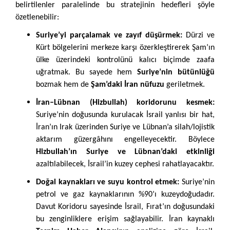
belirtilenler paralelinde bu stratejinin hedefleri şöyle
özetlenebilir:
Suriye’yi parçalamak ve zayıf düşürmek:
Dürzi ve
Kürt bölgelerini merkeze karşı özerkleştirerek Şam’ın
ülke üzerindeki kontrolünü kalıcı biçimde zaafa
uğratmak. Bu sayede hem
Suriye’nin bütünlüğü
bozmak hem de
Şam’daki İran nüfuzu
geriletmek.
İran–Lübnan (Hizbullah) koridorunu kesmek:
Suriye’nin doğusunda kurulacak İsrail yanlısı bir hat,
İran’ın Irak üzerinden Suriye ve Lübnan’a silah/lojistik
aktarım güzergâhını engelleyecektir. Böylece
Hizbullah’ın Suriye ve Lübnan’daki etkinliği
azaltılabilecek, İsrail’in kuzey cephesi rahatlayacaktır.
Doğal kaynakları ve suyu kontrol etmek:
Suriye’nin
petrol ve gaz kaynaklarının %90’ı kuzeydoğudadır.
Davut Koridoru sayesinde İsrail, Fırat’ın doğusundaki
bu zenginliklere erişim sağlayabilir. İran kaynaklı