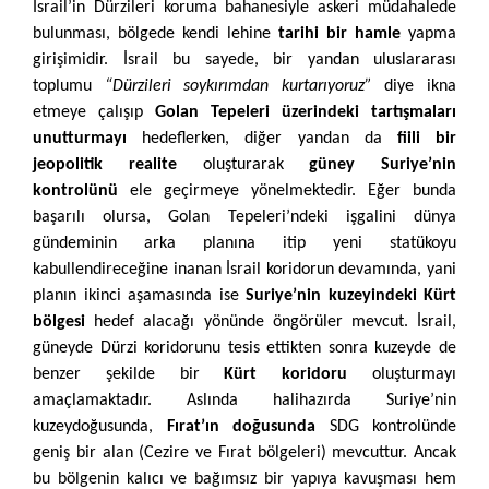
İsrail’in Dürzileri koruma bahanesiyle askeri müdahalede
bulunması, bölgede kendi lehine
tarihi bir hamle
yapma
girişimidir. İsrail bu sayede, bir yandan uluslararası
toplumu
“Dürzileri soykırımdan kurtarıyoruz”
diye ikna
etmeye çalışıp
Golan Tepeleri üzerindeki tartışmaları
unutturmayı
hedeflerken, diğer yandan da
fiili bir
jeopolitik realite
oluşturarak
güney Suriye’nin
kontrolünü
ele geçirmeye yönelmektedir. Eğer bunda
başarılı olursa, Golan Tepeleri’ndeki işgalini dünya
gündeminin arka planına itip yeni statükoyu
kabullendireceğine inanan İsrail koridorun devamında, yani
planın ikinci aşamasında ise
Suriye’nin kuzeyindeki Kürt
bölgesi
hedef alacağı yönünde öngörüler mevcut. İsrail,
güneyde Dürzi koridorunu tesis ettikten sonra kuzeyde de
benzer şekilde bir
Kürt koridoru
oluşturmayı
amaçlamaktadır. Aslında halihazırda Suriye’nin
kuzeydoğusunda,
Fırat’ın doğusunda
SDG kontrolünde
geniş bir alan (Cezire ve Fırat bölgeleri) mevcuttur. Ancak
bu bölgenin kalıcı ve bağımsız bir yapıya kavuşması hem