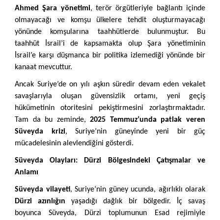
Ahmed Şara yönetimi
, terör örgütleriyle bağlantı içinde
olmayacağı ve komşu ülkelere tehdit oluşturmayacağı
yönünde komşularına taahhütlerde bulunmuştur. Bu
taahhüt İsrail’i de kapsamakta olup Şara yönetiminin
İsrail’e karşı düşmanca bir politika izlemediği yönünde bir
kanaat mevcuttur.
Ancak Suriye’de on yılı aşkın süredir devam eden vekalet
savaşlarıyla oluşan güvensizlik ortamı, yeni geçiş
hükümetinin otoritesini pekiştirmesini zorlaştırmaktadır.
Tam da bu zeminde,
2025 Temmuz’unda patlak veren
Süveyda krizi
, Suriye’nin güneyinde yeni bir güç
mücadelesinin alevlendiğini gösterdi.
Süveyda Olayları: Dürzi Bölgesindeki Çatışmalar ve
Anlamı
Süveyda vilayeti
, Suriye’nin güney ucunda, ağırlıklı olarak
Dürzi azınlığın
yaşadığı dağlık bir bölgedir. İç savaş
boyunca Süveyda, Dürzi toplumunun Esad rejimiyle