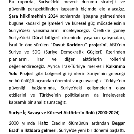
Bu raporda, Suriye’deki mevcut durumu stratejik ve
güvenlik perspektifinden kapsamlı biçimde ele alacağız.
Şara hükümetinin
2024 sonlarında işbaşına gelmesinden
bugüne kadarki gelişmeleri ve küresel güç mücadelesinin
Suriye’deki yansımalarını inceleyeceğiz. Özellikle güney
Suriye’deki
Dürzi bölgesi
ekseninde yaşanan çatışmaları,
İsrail’in öne sürülen
“Davut Koridoru” projesini
, ABD’nin
Suriye ve SDG (Suriye Demokratik Güçleri) üzerinden
planlarını, İran ve diğer aktörlerin rollerini
değerlendireceğiz. Ayrıca Irak-Türkiye merkezli
Kalkınma
Yolu Projesi
gibi bölgesel girişimlerin Suriye’nin geleceği
ve bütünlüğü açısından önemini vurgulayacağız. Türkiye’nin
güvenliği bağlamında, Suriye’deki gelişmelerin olası
etkilerini ve Türkiye’nin politikalarını da irdeleyerek
kapsamlı bir analiz sunacağız.
Suriye İç Savaşı ve Küresel Aktörlerin Rolü (2000-2024)
2000 yılında Hafız Esad’ın ölümünün ardından
Beşşar
Esad’ın iktidara gelmesi
, Suriye’de yeni bir dönemi başlattı.