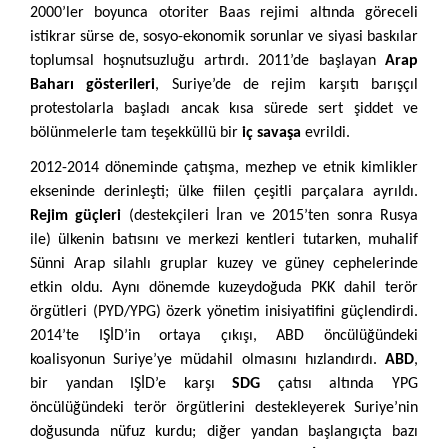
2000’ler boyunca otoriter Baas rejimi altında göreceli
istikrar sürse de, sosyo-ekonomik sorunlar ve siyasi baskılar
toplumsal hoşnutsuzluğu artırdı. 2011’de başlayan
Arap
Baharı gösterileri
, Suriye’de de rejim karşıtı barışçıl
protestolarla başladı ancak kısa sürede sert şiddet ve
bölünmelerle tam teşekküllü bir
iç savaşa
evrildi.
2012-2014 döneminde çatışma, mezhep ve etnik kimlikler
ekseninde derinleşti; ülke fiilen çeşitli parçalara ayrıldı.
Rejim güçleri
(destekçileri İran ve 2015’ten sonra Rusya
ile) ülkenin batısını ve merkezi kentleri tutarken, muhalif
Sünni Arap silahlı gruplar kuzey ve güney cephelerinde
etkin oldu. Aynı dönemde kuzeydoğuda PKK dahil terör
örgütleri (PYD/YPG) özerk yönetim inisiyatifini güçlendirdi.
2014’te IŞİD’in ortaya çıkışı, ABD öncülüğündeki
koalisyonun Suriye’ye müdahil olmasını hızlandırdı.
ABD
,
bir yandan IŞİD’e karşı
SDG
çatısı altında YPG
öncülüğündeki terör örgütlerini destekleyerek Suriye’nin
doğusunda nüfuz kurdu; diğer yandan başlangıçta bazı