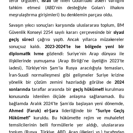
terör örgütleri,
İsrail
de fiilen Golan’daki askeri varlığını
tahkim etmesi (ABD’nin desteğiyle Golan’ı ilhakını
meşrulaştırma girişimleri) bu denklemin parçası oldu.
Savaşın yıkıcı sonuçları karşısında uluslararası toplum, BM
Güvenlik Konseyi 2254 sayılı kararı çerçevesinde bir
siyasi
geçiş süreci
çağrısı yaptı. Ancak yıllarca müzakereler
sonuçsuz kaldı.
2023-2024’te ise bölgede yeni bir
diplomatik ivme
gözlendi: Suriye’nin Arap dünyası ile
ilişkilerinde yumuşama (Arap Birliği’ne üyeliğin 2023’te
iadesi), Türkiye’nin Şam’la Rusya aracılığıyla temasları,
İran-Suudi normalleşmesi gibi gelişmeler Suriye krizine
yönelik bir çözüm zemini hazırladığı görülse de
2024
sonlarında
taraflar arasında bir
geçiş hükümeti
kurulması
konusunda istenilen ölçüde anlaşma sağlanamadı. Bu
bağlamda Aralık 2024’te Şam’da başlayan yeni dönemde,
Ahmed (Faruk) el-Şara
liderliğinde bir
“Suriye Geçiş
Hükümeti”
kuruldu. Bu hükümette rejim ve muhalefet
temsilcilerinin belli formüllerle yer aldığı, uluslararası
toplum (Rusya, Türkiye, ABD, Arap ülkeleri vs.) tarafından