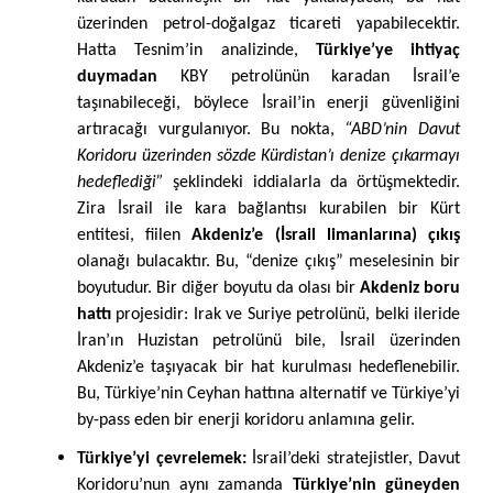
üzerinden petrol-doğalgaz ticareti yapabilecektir.
Hatta Tesnim’in analizinde,
Türkiye’ye ihtiyaç
duymadan
KBY petrolünün karadan İsrail’e
taşınabileceği, böylece İsrail’in enerji güvenliğini
artıracağı vurgulanıyor. Bu nokta,
“ABD’nin Davut
Koridoru üzerinden sözde Kürdistan’ı denize çıkarmayı
hedeflediği”
şeklindeki iddialarla da örtüşmektedir.
Zira İsrail ile kara bağlantısı kurabilen bir Kürt
entitesi, fiilen
Akdeniz’e (İsrail limanlarına) çıkış
olanağı bulacaktır. Bu, “denize çıkış” meselesinin bir
boyutudur. Bir diğer boyutu da olası bir
Akdeniz boru
hattı
projesidir: Irak ve Suriye petrolünü, belki ileride
İran’ın Huzistan petrolünü bile, İsrail üzerinden
Akdeniz’e taşıyacak bir hat kurulması hedeflenebilir.
Bu, Türkiye’nin Ceyhan hattına alternatif ve Türkiye’yi
by-pass eden bir enerji koridoru anlamına gelir.
Türkiye’yi çevrelemek:
İsrail’deki stratejistler, Davut
Koridoru’nun aynı zamanda
Türkiye’nin güneyden