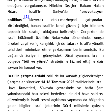
Suriye’yi istikrarsızlaştırmayı amaçlayan dış unsurların rolü
olduğunu vurgulamıştır. Nitekim Dışişleri Bakanı Hakan
Fidan, İsrail’in Suriye’de
“provokasyon
[1]
politikası”
izleyerek etnik-mezhepsel çatışmaları
körüklediğini, bunun İsrail’in kendi güvenliği için bile ters
tepecek bir strateji olduğunu belirtmiştir. Gerçekten de
İsrail hükümeti özellikle Netanyahu döneminde, komşu
ülkeleri zayıf ve iç karışıklık içinde tutarak İsrail’e yönelik
tehditleri minimize etme yaklaşımını benimsemiştir. Bu
bağlamda Suriye’nin güneyindeki Dürzi isyanının, İsrail’in
bölgede
“böl ve yönet”
stratejisine hizmet ettiğine dair
yaygın bir kanaat var.
İsrail’in çatışmalardaki rolü
de bu kanaati güçlendirmiştir.
Çatışmalar sürerken
14-16 Temmuz 2025
tarihlerinde İsrail
Hava Kuvvetleri, Süveyda çevresinde ve hatta Şam
yakınlarındaki bazı askeri hedeflere bir dizi hava saldırısı
düzenlemiştir. İsrail resmi açıklama yapmasa da bölgeden
gelen bilgiler, İsrail jetlerinin Dürzi milislerle çatışan