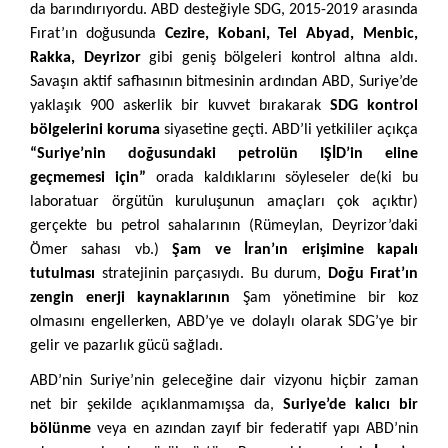
da barındırıyordu. ABD desteğiyle SDG, 2015-2019 arasında
Fırat’ın doğusunda
Cezire, Kobani, Tel Abyad, Menbic,
Rakka, Deyrizor
gibi geniş bölgeleri kontrol altına aldı.
Savaşın aktif safhasının bitmesinin ardından ABD, Suriye’de
yaklaşık 900 askerlik bir kuvvet bırakarak
SDG kontrol
bölgelerini koruma
siyasetine geçti. ABD’li yetkililer açıkça
“Suriye’nin doğusundaki petrolün IŞİD’in eline
geçmemesi için”
orada kaldıklarını söyleseler de(ki bu
laboratuar örgütün kuruluşunun amaçları çok açıktır)
gerçekte bu petrol sahalarının (Rümeylan, Deyrizor’daki
Ömer sahası vb.)
Şam ve İran’ın erişimine kapalı
tutulması
stratejinin parçasıydı. Bu durum,
Doğu Fırat’ın
zengin enerji kaynaklarının
Şam yönetimine bir koz
olmasını engellerken, ABD’ye ve dolaylı olarak SDG’ye bir
gelir ve pazarlık gücü sağladı.
ABD’nin Suriye’nin geleceğine dair vizyonu hiçbir zaman
net bir şekilde açıklanmamışsa da,
Suriye’de kalıcı bir
bölünme
veya en azından zayıf bir federatif yapı ABD’nin