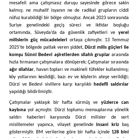
mesafeli ama çatışmasız duruşu sayesinde görece sakin
kalmış; ne muhalif isyanın ne de radikal grupların ciddi
nüfuz kurabildiği bir bölge olmuştur. Ancak 2023 sonrasında
Suriye genelindeki geçiş süreci ve iktidar boşluğu
ortamında, Süveyda’da da güvenlik zafiyetleri ve
yerel
milislerin güç mücadeleleri
ortaya çıkmıştır. 13 Temmuz
2025’te bölgede patlak veren şiddet,
Dürzi milis güçleri ile
komşu Sünni Bedevi aşiretlerden silahlı gruplar
arasında
hızla tırmanan çatışmalara dönüşerek; Çatışmalar sırasında
ağır silahlar
, havan topları ve makineli tüfekler kullanılmış;
köy yollarının kesildiği, bazı ev ve köylerin ateşe verildiği;
Dürzi ve Bedevi sivillere karşı karşılıklı
hedefli saldırılar
yapıldığı bildirilmiştir.
Çatışmalar yaklaşık bir hafta sürmüş ve
yüzlerce can
kaybına
yol açmıştır. Dürzi toplumu mensuplarına yönelik
saldırı haberleri karşısında Dürzi milisler de sert
misillemeler yapınca, vilayet genelinde
insani kriz
baş
göstermiştir. BM verilerine göre bir hafta içinde
128 bini