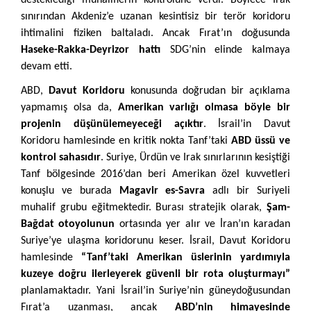
desteklediği muhaliflerin kontrolüne verdi. Böylece Irak
sınırından Akdeniz’e uzanan kesintisiz bir terör koridoru
ihtimalini fiziken baltaladı. Ancak Fırat’ın doğusunda
Haseke-Rakka-Deyrizor hattı
SDG’nin elinde kalmaya
devam etti.
ABD,
Davut Koridoru
konusunda doğrudan bir açıklama
yapmamış olsa da,
Amerikan varlığı olmasa böyle bir
projenin düşünülemeyeceği açıktır
. İsrail’in Davut
Koridoru hamlesinde en kritik nokta Tanf’taki
ABD üssü ve
kontrol sahasıdır
. Suriye, Ürdün ve Irak sınırlarının kesiştiği
Tanf bölgesinde 2016’dan beri Amerikan özel kuvvetleri
konuşlu ve burada
Magavir es-Savra
adlı bir Suriyeli
muhalif grubu eğitmektedir. Burası stratejik olarak,
Şam-
Bağdat otoyolunun
ortasında yer alır ve İran’ın karadan
Suriye’ye ulaşma koridorunu keser. İsrail, Davut Koridoru
hamlesinde
“Tanf’taki Amerikan üslerinin yardımıyla
kuzeye doğru ilerleyerek güvenli bir rota oluşturmayı”
planlamaktadır. Yani İsrail’in Suriye’nin güneydoğusundan
Fırat’a uzanması, ancak
ABD’nin himayesinde