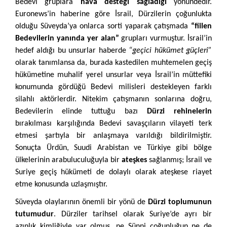
Bedevi gruplara
hava desteği sağladığı
yönündedir.
Euronews’in haberine göre İsrail, Dürzilerin çoğunlukta
olduğu Süveyda’ya onlarca sorti yaparak çatışmada
“fiilen
Bedevilerin yanında yer alan”
grupları vurmuştur. İsrail’in
hedef aldığı bu unsurlar haberde
“geçici hükümet güçleri”
olarak tanımlansa da, burada kastedilen muhtemelen geçiş
hükümetine muhalif yerel unsurlar veya İsrail’in müttefiki
konumunda gördüğü Bedevi milisleri destekleyen farklı
silahlı aktörlerdir. Nitekim çatışmanın sonlarına doğru,
Bedevilerin elinde tuttuğu bazı
Dürzi rehinelerin
bırakılması karşılığında Bedevi savaşçıların vilayeti terk
etmesi şartıyla bir anlaşmaya varıldığı bildirilmiştir.
Sonuçta Ürdün, Suudi Arabistan ve Türkiye gibi bölge
ülkelerinin arabuluculuğuyla bir
ateşkes
sağlanmış; İsrail ve
Suriye geçiş hükümeti de dolaylı olarak ateşkese riayet
etme konusunda uzlaşmıştır.
Süveyda olaylarının önemli bir yönü de
Dürzi toplumunun
tutumudur
. Dürziler tarihsel olarak Suriye’de ayrı bir
azınlık kimliğiyle var olmuş, ne Sünni çoğunluğun ne de