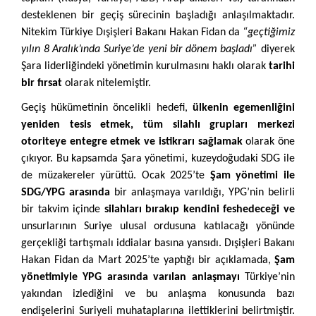
desteklenen bir geçiş sürecinin başladığı anlaşılmaktadır.
Nitekim Türkiye Dışişleri Bakanı Hakan Fidan da
“geçtiğimiz
yılın 8 Aralık’ında Suriye’de yeni bir dönem başladı”
diyerek
Şara liderliğindeki yönetimin kurulmasını haklı olarak
tarihi
bir fırsat
olarak nitelemiştir.
Geçiş hükümetinin öncelikli hedefi,
ülkenin egemenliğini
yeniden tesis etmek, tüm silahlı grupları merkezi
otoriteye entegre etmek ve istikrarı sağlamak
olarak öne
çıkıyor. Bu kapsamda Şara yönetimi, kuzeydoğudaki SDG ile
de müzakereler yürüttü. Ocak 2025’te
Şam yönetimi ile
SDG/YPG arasında
bir anlaşmaya varıldığı, YPG’nin belirli
bir takvim içinde
silahları bırakıp kendini feshedeceği ve
unsurlarının Suriye ulusal ordusuna katılacağı yönünde
gerçekliği tartışmalı iddialar basına yansıdı. Dışişleri Bakanı
Hakan Fidan da Mart 2025’te yaptığı bir açıklamada,
Şam
yönetimiyle YPG arasında varılan anlaşmayı
Türkiye’nin
yakından izlediğini ve bu anlaşma konusunda bazı
endişelerini Suriyeli muhataplarına ilettiklerini belirtmiştir.