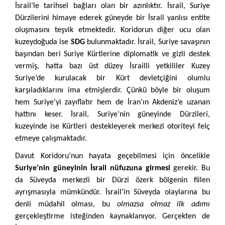
İsrail’le tarihsel bağları olan bir azınlıktır. İsrail, Suriye
Dürzilerini himaye ederek güneyde bir İsrail yanlısı entite
oluşmasını teşvik etmektedir. Koridorun diğer ucu olan
kuzeydoğuda ise
SDG
bulunmaktadır. İsrail, Suriye savaşının
başından beri Suriye Kürtlerine diplomatik ve gizli destek
vermiş, hatta bazı üst düzey İsrailli yetkililer Kuzey
Suriye’de kurulacak bir Kürt devletçiğini olumlu
karşıladıklarını ima etmişlerdir. Çünkü böyle bir oluşum
hem Suriye’yi zayıflatır hem de İran’ın Akdeniz’e uzanan
hattını keser. İsrail, Suriye’nin güneyinde Dürzileri,
kuzeyinde ise Kürtleri destekleyerek merkezi otoriteyi felç
etmeye çalışmaktadır.
Davut Koridoru’nun hayata geçebilmesi için öncelikle
Suriye’nin güneyinin İsrail nüfuzuna girmesi
gerekir. Bu
da Süveyda merkezli bir Dürzi özerk bölgenin fiilen
ayrışmasıyla mümkündür. İsrail’in Süveyda olaylarına bu
denli müdahil olması, bu
olmazsa olmaz ilk adımı
gerçekleştirme isteğinden kaynaklanıyor. Gerçekten de