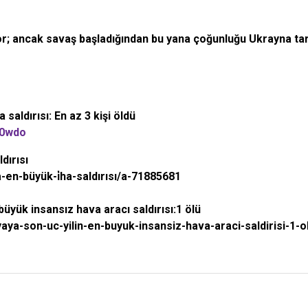
ediyor; ancak savaş başladığından bu yana çoğunluğu Ukrayna t
aldırısı: En az 3 kişi öldü
20wdo
dırısı
en-büyük-i̇ha-saldırısı/a-71885681
yük insansız hava aracı saldırısı:1 ölü
a-son-uc-yilin-en-buyuk-insansiz-hava-araci-saldirisi-1-o