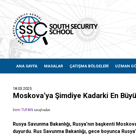
ANA SAYFA
MASALAR
ÇATIŞMA BÖLGELERİ
UZMAN G
18.03.2025
Moskova’ya Şimdiye Kadarki En Büyük 
tarafından
İrem TUFAN
Rusya Savunma Bakanlığı, Rusya’nın başkenti Moskova’y
duyurdu. Rus Savunma Bakanlığı, gece boyunca Rusya’nı