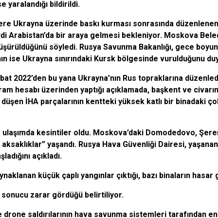
e yaralandığı bildirildi.
 üzere Ukrayna üzerinde baskı kurması sonrasında düzenlene
di Arabistan’da bir araya gelmesi bekleniyor. Moskova Bele
düşürüldüğünü söyledi. Rusya Savunma Bakanlığı, gece boyun
ının ise Ukrayna sınırındaki Kursk bölgesinde vurulduğunu du
 Şubat 2022’den bu yana Ukrayna’nın Rus topraklarına düzenle
ram hesabı üzerinden yaptığı açıklamada, başkent ve civarın
k, düşen İHA parçalarının kentteki yüksek katlı bir binadaki ç
a ulaşımda kesintiler oldu. Moskova’daki Domodedovo, Şer
aksaklıklar” yaşandı. Rusya Hava Güvenliği Dairesi, yaşanan
ladığını açıkladı.
aklanan küçük çaplı yangınlar çıktığı, bazı binaların hasar gö
sonucu zarar gördüğü belirtiliyor.
rone saldırılarının hava savunma sistemleri tarafından eng