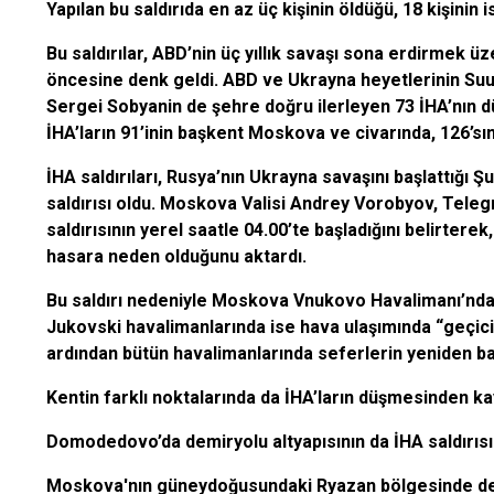
Yapılan bu saldırıda en az üç kişinin öldüğü, 18 kişinin is
Bu saldırılar, ABD’nin üç yıllık savaşı sona erdirmek
öncesine denk geldi. ABD ve Ukrayna heyetlerinin Suu
Sergei Sobyanin de şehre doğru ilerleyen 73 İHA’nın 
İHA’ların 91’inin başkent Moskova ve civarında, 126’s
İHA saldırıları, Rusya’nın Ukrayna savaşını başlattığı
saldırısı oldu. Moskova Valisi Andrey Vorobyov, Teleg
saldırısının yerel saatle 04.00’te başladığını belirtere
hasara neden olduğunu aktardı.
Bu saldırı nedeniyle Moskova Vnukovo Havalimanı’nd
Jukovski havalimanlarında ise hava ulaşımında “geçici 
ardından bütün havalimanlarında seferlerin yeniden baş
Kentin farklı noktalarında da İHA’ların düşmesinden kayn
Domodedovo’da demiryolu altyapısının da İHA saldırısı 
Moskova'nın güneydoğusundaki Ryazan bölgesinde de d