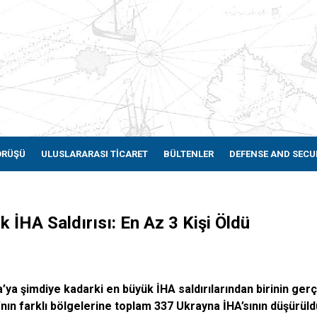
ÖRÜŞÜ
ULUSLARARASI TİCARET
BÜLTENLER
DEFENSE AND SECU
İHA Saldırısı: En Az 3 Kişi Öldü
a şimdiye kadarki en büyük İHA saldırılarından birinin gerç
n farklı bölgelerine toplam 337 Ukrayna İHA’sının düşürüld