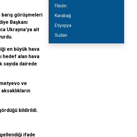
Filistin
n barış görüşmeleri
Karabağ
diye Başkanı
Etiyopya
ca Ukrayna’ya ait
Sudan
yurdu.
diği en büyük hava
ı hedef alan hava
ok sayıda dairede
emetyevo ve
 aksaklıkların
rdüğü bildirildi.
ellendiği ifade