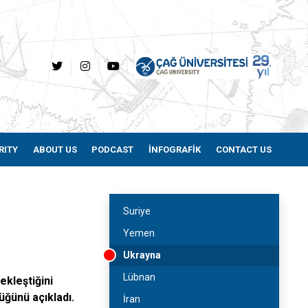
RITY
ABOUT US
PODCAST
İNFOGRAFİK
CONTACT US
Suriye
Yemen
Ukrayna
Lübnan
ekleştiğini
üğünü açıkladı.
İran