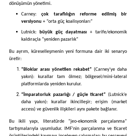
dönüşümün yönetimi.
Carney:
çok taraflılığın reforme edilmiş bir
versiyonu
+ “orta güç koalisyonları”
Lutnick:
büyük güç dayatması
+ tarife/ekonomik
kaldıraçla “yeniden pazarlık”
Bu ayrım, küreselleşmenin yeni formuna dair iki senaryo
üretir:
“Bloklar arası yönetilen rekabet”
(Carney’ye daha
yakın): kurallar tam ölmez; bölgesel/mini-lateral
platformlarda yeniden kurulur.
“İmparatorluk pazarlığı / güçle ticaret”
(Lutnick’e
daha yakın): kurallar ikincilleşir; erişim (market
access) ve güvenlik ilişkileri aynı pakete bağlanır.
Bu ikili yapı, literatürde “jeo-ekonomik parçalanma”
tartışmalarıyla uyumludur. IMF’nin parçalanma ve ticaret