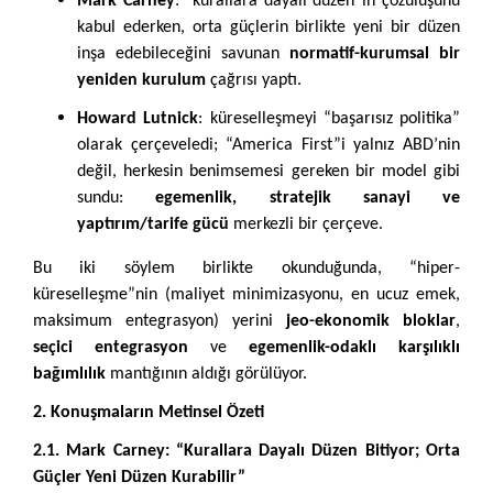
Mark Carney
: “kurallara dayalı düzen”in çözülüşünü
kabul ederken, orta güçlerin birlikte yeni bir düzen
inşa edebileceğini savunan
normatif-kurumsal bir
yeniden kurulum
çağrısı yaptı.
Howard Lutnick
: küreselleşmeyi “başarısız politika”
olarak çerçeveledi; “America First”i yalnız ABD’nin
değil, herkesin benimsemesi gereken bir model gibi
sundu:
egemenlik, stratejik sanayi ve
yaptırım/tarife gücü
merkezli bir çerçeve.
Bu iki söylem birlikte okunduğunda, “hiper-
küreselleşme”nin (maliyet minimizasyonu, en ucuz emek,
maksimum entegrasyon) yerini
jeo-ekonomik bloklar
,
seçici entegrasyon
ve
egemenlik-odaklı karşılıklı
bağımlılık
mantığının aldığı görülüyor.
2. Konuşmaların Metinsel Özeti
2.1. Mark Carney: “Kurallara Dayalı Düzen Bitiyor; Orta
Güçler Yeni Düzen Kurabilir”