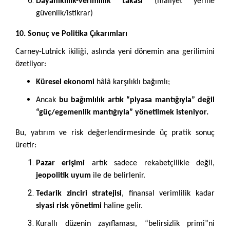
Dayanıklılık-verimlilik takası
(maliyet yerine
güvenlik/istikrar)
10. Sonuç ve Politika Çıkarımları
Carney-Lutnick ikiliği, aslında yeni dönemin ana gerilimini
özetliyor:
Küresel ekonomi
hâlâ karşılıklı bağımlı;
Ancak
bu bağımlılık artık “piyasa mantığıyla” değil
“güç/egemenlik mantığıyla” yönetilmek isteniyor.
Bu, yatırım ve risk değerlendirmesinde üç pratik sonuç
üretir:
Pazar erişimi
artık sadece rekabetçilikle değil,
jeopolitik uyum
ile de belirlenir.
Tedarik zinciri stratejisi
, finansal verimlilik kadar
siyasi risk yönetimi
haline gelir.
Kurallı düzenin zayıflaması, “belirsizlik primi”ni