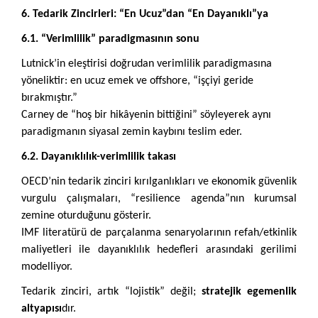
6. Tedarik Zincirleri: “En Ucuz”dan “En Dayanıklı”ya
6.1. “Verimlilik” paradigmasının sonu
Lutnick’in eleştirisi doğrudan verimlilik paradigmasına
yöneliktir: en ucuz emek ve offshore, “işçiyi geride
bırakmıştır.”
Carney de “hoş bir hikâyenin bittiğini” söyleyerek aynı
paradigmanın siyasal zemin kaybını teslim eder.
6.2. Dayanıklılık-verimlilik takası
OECD’nin tedarik zinciri kırılganlıkları ve ekonomik güvenlik
vurgulu çalışmaları, “resilience agenda”nın kurumsal
zemine oturduğunu gösterir.
IMF literatürü de parçalanma senaryolarının refah/etkinlik
maliyetleri ile dayanıklılık hedefleri arasındaki gerilimi
modelliyor.
Tedarik zinciri, artık “lojistik” değil;
stratejik egemenlik
altyapısı
dır.