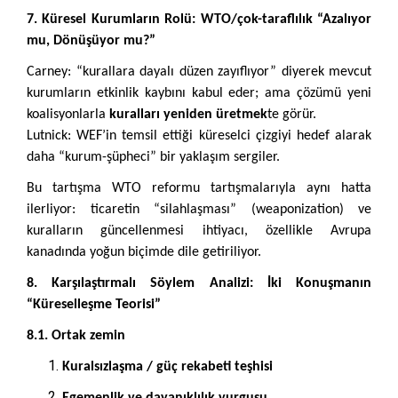
7. Küresel Kurumların Rolü: WTO/çok-taraflılık “Azalıyor
mu, Dönüşüyor mu?”
Carney: “kurallara dayalı düzen zayıflıyor” diyerek mevcut
kurumların etkinlik kaybını kabul eder; ama çözümü yeni
koalisyonlarla
kuralları yeniden üretmek
te görür.
Lutnick: WEF’in temsil ettiği küreselci çizgiyi hedef alarak
daha “kurum-şüpheci” bir yaklaşım sergiler.
Bu tartışma WTO reformu tartışmalarıyla aynı hatta
ilerliyor: ticaretin “silahlaşması” (weaponization) ve
kuralların güncellenmesi ihtiyacı, özellikle Avrupa
kanadında yoğun biçimde dile getiriliyor.
8. Karşılaştırmalı Söylem Analizi: İki Konuşmanın
“Küreselleşme Teorisi”
8.1. Ortak zemin
Kuralsızlaşma / güç rekabeti teşhisi