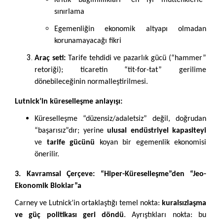
Kritik bağımlılıkları “en iyi müttefiklerle”
sınırlama
Egemenliğin ekonomik altyapı olmadan
korunamayacağı fikri
Araç seti:
Tarife tehdidi ve pazarlık gücü (“hammer”
retoriği); ticaretin “tit-for-tat” gerilime
dönebileceğinin normalleştirilmesi.
Lutnick’in küreselleşme anlayışı:
Küreselleşme “düzensiz/adaletsiz” değil, doğrudan
“başarısız”dır; yerine
ulusal endüstriyel kapasiteyi
ve
tarife gücünü
koyan bir egemenlik ekonomisi
önerilir.
3. Kavramsal Çerçeve: “Hiper-Küreselleşme”den “Jeo-
Ekonomik Bloklar”a
Carney ve Lutnick’in ortaklaştığı temel nokta:
kuralsızlaşma
ve güç politikası geri döndü
. Ayrıştıkları nokta: bu