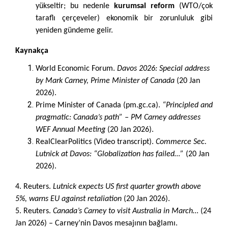
yükseltir; bu nedenle
kurumsal reform
(WTO/çok
taraflı çerçeveler) ekonomik bir zorunluluk gibi
yeniden gündeme gelir.
Kaynakça
World Economic Forum.
Davos 2026: Special address
by Mark Carney, Prime Minister of Canada
(20 Jan
2026).
Prime Minister of Canada (pm.gc.ca).
“Principled and
pragmatic: Canada’s path” – PM Carney addresses
WEF Annual Meeting
(20 Jan 2026).
RealClearPolitics (Video transcript).
Commerce Sec.
Lutnick at Davos: “Globalization has failed…”
(20 Jan
2026).
4. Reuters.
Lutnick expects US first quarter growth above
5%, warns EU against retaliation
(20 Jan 2026).
5. Reuters.
Canada’s Carney to visit Australia in March…
(24
Jan 2026) – Carney’nin Davos mesajının bağlamı.