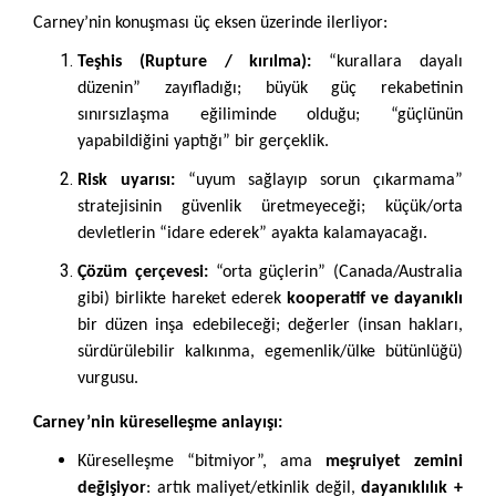
Carney’nin konuşması üç eksen üzerinde ilerliyor:
Teşhis (Rupture / kırılma):
“kurallara dayalı
düzenin” zayıfladığı; büyük güç rekabetinin
sınırsızlaşma eğiliminde olduğu; “güçlünün
yapabildiğini yaptığı” bir gerçeklik.
Risk uyarısı:
“uyum sağlayıp sorun çıkarmama”
stratejisinin güvenlik üretmeyeceği; küçük/orta
devletlerin “idare ederek” ayakta kalamayacağı.
Çözüm çerçevesi:
“orta güçlerin” (Canada/Australia
gibi) birlikte hareket ederek
kooperatif ve dayanıklı
bir düzen inşa edebileceği; değerler (insan hakları,
sürdürülebilir kalkınma, egemenlik/ülke bütünlüğü)
vurgusu.
Carney’nin küreselleşme anlayışı:
Küreselleşme “bitmiyor”, ama
meşruiyet zemini
değişiyor
: artık maliyet/etkinlik değil,
dayanıklılık +