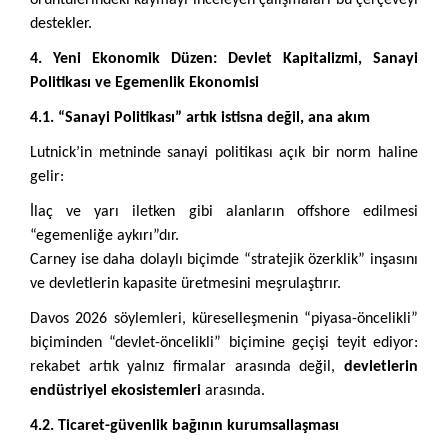
örüntülerindeki kaymayı inceleyen çalışmaları bu çerçeveyi
destekler.
4. Yeni Ekonomik Düzen: Devlet Kapitalizmi, Sanayi
Politikası ve Egemenlik Ekonomisi
4.1. “Sanayi Politikası” artık istisna değil, ana akım
Lutnick’in metninde sanayi politikası açık bir norm haline
gelir:
İlaç ve yarı iletken gibi alanların offshore edilmesi
“egemenliğe aykırı”dır.
Carney ise daha dolaylı biçimde “stratejik özerklik” inşasını
ve devletlerin kapasite üretmesini meşrulaştırır.
Davos 2026 söylemleri, küreselleşmenin “piyasa-öncelikli”
biçiminden “devlet-öncelikli” biçimine geçişi teyit ediyor:
rekabet artık yalnız firmalar arasında değil,
devletlerin
endüstriyel ekosistemleri
arasında.
4.2. Ticaret-güvenlik bağının kurumsallaşması