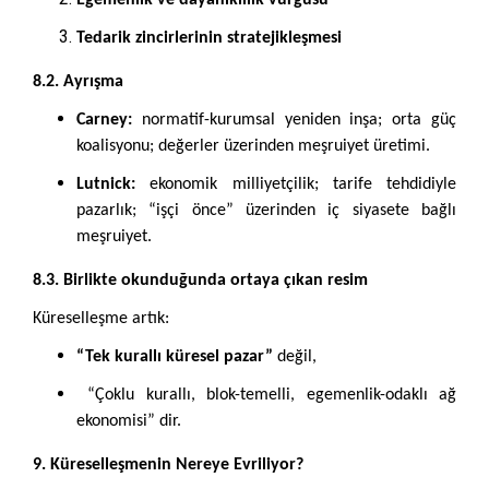
Egemenlik ve dayanıklılık vurgusu
Tedarik zincirlerinin stratejikleşmesi
8.2. Ayrışma
Carney:
normatif-kurumsal yeniden inşa; orta güç
koalisyonu; değerler üzerinden meşruiyet üretimi.
Lutnick:
ekonomik milliyetçilik; tarife tehdidiyle
pazarlık; “işçi önce” üzerinden iç siyasete bağlı
meşruiyet.
8.3. Birlikte okunduğunda ortaya çıkan resim
Küreselleşme artık:
“Tek kurallı küresel pazar”
değil,
“Çoklu kurallı, blok-temelli, egemenlik-odaklı ağ
ekonomisi” dir.
9. Küreselleşmenin Nereye Evriliyor?