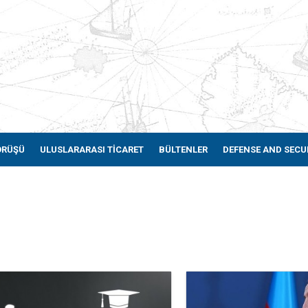
ÖRÜŞÜ
ULUSLARARASI TİCARET
BÜLTENLER
DEFENSE AND SECU