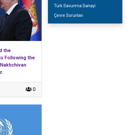
Türk Savunma Sanayi
Çevre Sorunları
d the
is Following the
 Nakhchivan
c
0