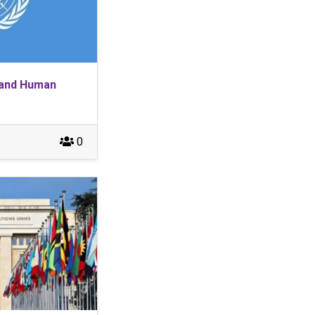
e and Human
0