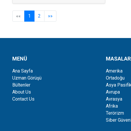
««
1
2
»»
MENÜ
MASALAR
Ana Sayfa
Amerika
Uzman Görüşü
Ortadoğu
Bültenler
Asya Pasifi
About Us
Avrupa
Contact Us
Avrasya
Afrika
Terörizm
Siber Güvenl