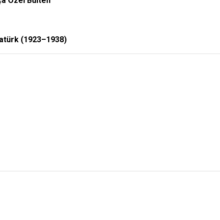
a Özel Bülten
atürk (1923–1938)