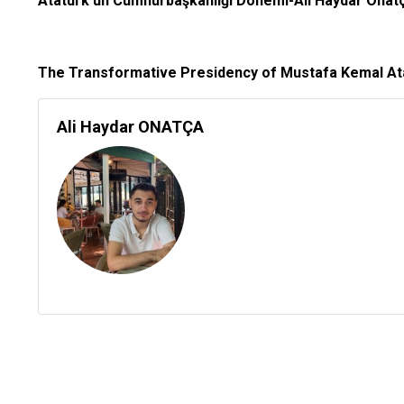
Atatürk’ün Cumhurbaşkanlığı Dönemi-Ali Haydar Onatç
The Transformative Presidency of Mustafa Kemal At
Ali Haydar ONATÇA