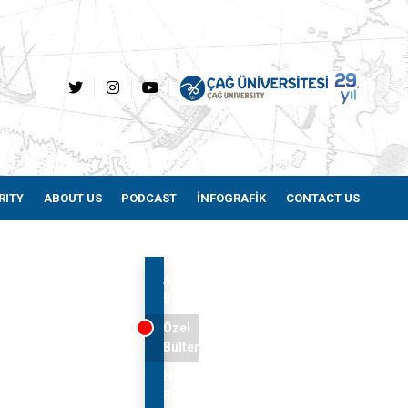
RITY
ABOUT US
PODCAST
İNFOGRAFİK
CONTACT US
Aylık
Bültenler
Özel
Bültenler
Haftalık
Bültenler