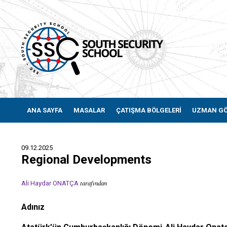
ANA SAYFA
MASALAR
ÇATIŞMA BÖLGELERİ
UZMAN G
09.12.2025
Regional Developments
tarafından
Ali Haydar ONATÇA
Adınız