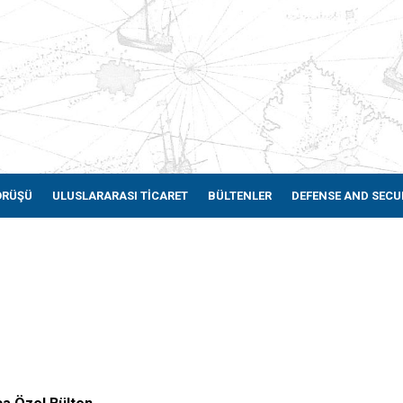
ÖRÜŞÜ
ULUSLARARASI TİCARET
BÜLTENLER
DEFENSE AND SECU