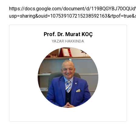
https://docs.google.com/document/d/119BQGYBJ70OQU
usp=sharing&ouid=107539107215238592163&rtpof=true&
Prof. Dr. Murat KOÇ
YAZAR HAKKINDA