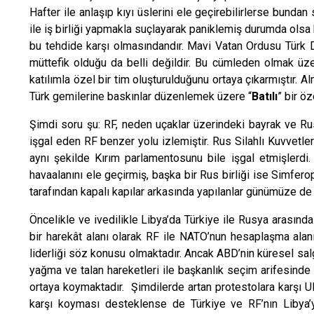
Hafter ile anlaşıp kıyı üslerini ele geçirebilirlerse bundan 
ile iş birliği yapmakla suçlayarak paniklemiş durumda olsa b
bu tehdide karşı olmasındandır. Mavi Vatan Ordusu Türk De
müttefik olduğu da belli değildir. Bu cümleden olmak üzere
katılımla özel bir tim oluşturulduğunu ortaya çıkarmıştır. A
Türk gemilerine baskınlar düzenlemek üzere “
Batılı
” bir öz
Şimdi soru şu: RF, neden uçaklar üzerindeki bayrak ve Rus
işgal eden RF benzer yolu izlemiştir. Rus Silahlı Kuvvetler
aynı şekilde Kırım parlamentosunu bile işgal etmişlerdi.
havaalanını ele geçirmiş, başka bir Rus birliği ise Simfero
tarafından kapalı kapılar arkasında yapılanlar günümüze de
Öncelikle ve ivedilikle Libya’da Türkiye ile Rusya arasınd
bir harekât alanı olarak RF ile NATO’nun hesaplaşma alan
liderliği söz konusu olmaktadır. Ancak ABD’nin küresel sal
yağma ve talan hareketleri ile başkanlık seçim arifesinde 
ortaya koymaktadır. Şimdilerde artan protestolara karşı U
karşı koyması desteklense de Türkiye ve RF’nın Libya’y