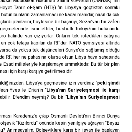
da Ulusal Mutabakat Hükümeti Silahlı Kuvvetleri (UMHSK) ’nin
ı Heyet Tahrir el-Şam (HTŞ) ‘ın Libya’ya geçtikten sonraki
a bütün bunların zamanlaması ne kadar manidar, nasıl da cuk
rdı planlarını, böylesine bir başarıyı, Sezar’vari bir zaferi
 geçmelerinde ısrar ettiler, besbelli Türkiye’nin bütününde
ro halinde yan çiziyorlar. Onların tek istedikleri çatışma
 en çok telaşa kapılan da RF’dur. NATO şemsiyesi altında
n varsa da yoksa tek düşünceleri Suriye’de sağlamış olduğu
da RF, her ne pahasına olursa olsun Libya hava sahasında
 Esad milisleriyle karşılamaya ummaktadır. Bu tür bir plan
ması için karşı karşıya getirilmesidir.
diğinizden, Libya’ya geçmesine izin verdiniz “
peki şimdi
Jean-Yves le Drian’ın “
Libya’nın Suriyeleşmesi ile karşı
labilir. Efendim neymiş? Bu bir “
Libya’nın Suriyeleşmesi
nması Karadeniz’e çıkıp Osmanlı Devleti’nin Birinci Dünya
olşevik “Kızılordu” önünde kesin yenilgiye uğrayan “Beyaz
? Anımsayalım, Bolşeviklere karşı bir isyan ile başlayan