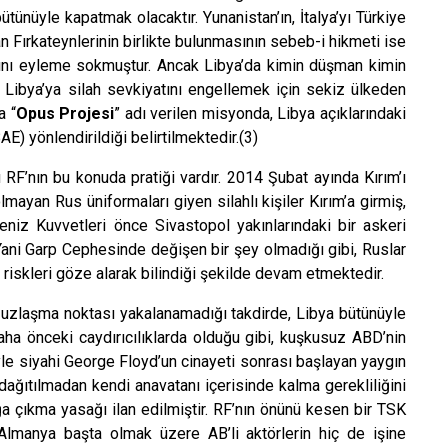
bütünüyle kapatmak olacaktır. Yunanistan’ın, İtalya’yı Türkiye
an Fırkateynlerinin birlikte bulunmasının sebeb-i hikmeti ise
larını eyleme sokmuştur. Ancak Libya’da kimin düşman kimin
in Libya’ya silah sevkiyatını engellemek için sekiz ülkeden
a “
Opus Projesi
” adı verilen misyonda, Libya açıklarındaki
BAE) yönlendirildiği belirtilmektedir.(3)
RF’nın bu konuda pratiği vardır. 2014 Şubat ayında Kırım’ı
mayan Rus üniformaları giyen silahlı kişiler Kırım’a girmiş,
eniz Kuvvetleri önce Sivastopol yakınlarındaki bir askeri
. Yani Garp Cephesinde değişen bir şey olmadığı gibi, Ruslar
 riskleri göze alarak bilindiği şekilde devam etmektedir.
ir uzlaşma noktası yakalanamadığı takdirde, Libya bütünüyle
ha önceki caydırıcılıklarda olduğu gibi, kuşkusuz ABD’nin
le siyahi George Floyd’un cinayeti sonrası başlayan yaygın
dağıtılmadan kendi anavatanı içerisinde kalma gerekliliğini
a çıkma yasağı ilan edilmiştir. RF’nın önünü kesen bir TSK
Almanya başta olmak üzere AB’li aktörlerin hiç de işine