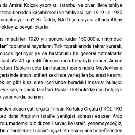
a Amiral Kolçak yapmıştı. İstanbul ve civar illere tahliye
 tehditlerinden kaçabilmesi ve tahliyesi için 1919 ile 1920
 anımsatmıyor mu? Bir farkla, NATO şemsiyesi altında Albay
teyiz, sevgili okurlar.
misafirleri 1920 yılı sonuna kadar 150.000’e; rıhtımdaki
lar
” toplumsal hayatlarını Türk topraklarında tekrar kurarak,
renses getiriyor ya da bastonunu bir general tutmaktadır.
İstanbul’a 41 gemilik filosunu mürettebatıyla getiren Amiral
aftarı Rusların üçte biri İstanbul içerisindeki Mevlevihane
çerisinde insan istifleri şeklinde yerleşilen bu arazi kesimi,
kiler gibi kısa süre içerisinde buradaki insanlar bulaşıcı
eye karşın Çarlık taraftarı Ruslar, Gelibolu’daki bu bölgeye
yarar vardır, sanırım.
nden oluşan çatı örgütü Filistin Kurtuluş Örgütü (FKÖ). FKÖ
ez daha Arapların İsrail’e yenilgisi sonrası esasen Arap
rdu, mademki biz düzenli savaş ile İsrail’i yenemeyeceğiz,
l’in o tarihlerde Lübnan’ı işgal etmesinin ana hedeflerinden