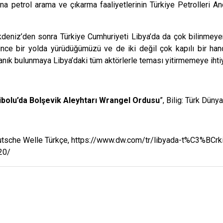
a petrol arama ve çıkarma faaliyetlerinin Türkiye Petrolleri Ano
niz’den sonra Türkiye Cumhuriyeti Libya’da da çok bilinmeyenli
n ince bir yolda yürüdüğümüzü ve de iki değil çok kapılı bir
yanık bulunmaya Libya’daki tüm aktörlerle teması yitirmemeye ihti
ibolu’da Bolşevik Aleyhtarı Wrangel Ordusu
”, Bilig: Türk Düny
ri” Deutsche Welle Türkçe, https://www.dw.com/tr/libyada-t%
20/