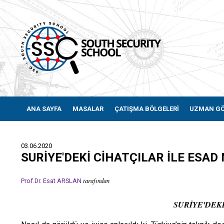
ANA SAYFA
MASALAR
ÇATIŞMA BÖLGELERİ
UZMAN G
03.06.2020
SURİYE'DEKİ CİHATÇILAR İLE ESAD
tarafından
Prof.Dr. Esat ARSLAN
SURİYE'DEKİ