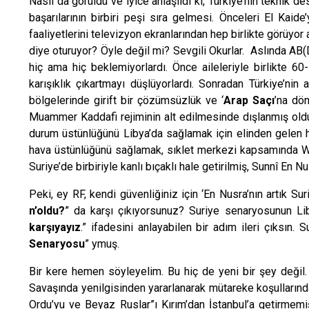
Nasıl da görüldü ve iyice anlaşıldı ki, Türkiye’nin teknik 
başarılarının birbiri peşi sıra gelmesi. Önceleri El Kaid
faaliyetlerini televizyon ekranlarından hep birlikte görüy
diye oturuyor? Öyle değil mi? Sevgili Okurlar. Aslında AB(D)
hiç ama hiç beklemiyorlardı. Önce aileleriyle birlikte 60-
karışıklık çıkartmayı düşlüyorlardı. Sonradan Türkiye’nin 
bölgelerinde girift bir çözümsüzlük ve ‘
Arap Saçı
’na dö
Muammer Kaddafi rejiminin alt edilmesinde dışlanmış olduk
durum üstünlüğünü Libya’da sağlamak için elinden gelen 
hava üstünlüğünü sağlamak, sıklet merkezi kapsamında Wagn
Suriye’de birbiriyle kanlı bıçaklı hale getirilmiş, Sunnî En Nu
Peki, ey RF, kendi güvenliğiniz için ‘En Nusra’nın artık Sur
n’oldu?
” da karşı çıkıyorsunuz? Suriye senaryosunun Liby
karşıyayız
.” ifadesini anlayabilen bir adım ileri çıksın.
Senaryosu
” ymuş.
Bir kere hemen söyleyelim. Bu hiç de yeni bir şey değil.
Savaşında yenilgisinden yararlanarak mütareke koşulların
Ordu’yu ve Beyaz Ruslar”ı Kırım’dan İstanbul’a getirmem