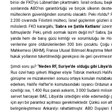
birisi de FKÖ’yü Lübnan’dan çıkartmaktı. İsrail ordusu, baş
sonlarında ABD’nin garantörlüğü ve birçok ülkenin desteğiy
mültecilerin güvenliğinden sorumlu olacaktı. Peki n’oldu?
2.200 civarında Filistinli mülteci, İsrail güçlerinin gözleri
milislerdi. FKÖ karargâhı, ‘
Sabra ve Şatila Katliamı
’ üzer
tutmuşlardır. Peki, şimdi sormak lazım değil mi? Sabra, Şat
yanda hem de barış gücü kimliği ve sorumluluğu ile Holl
verilerine göre öldürülenlerden 300 bini çocuktu. Çoğu dö
Mahkemesi (AİHM), Fransa Ulusal Bilimsel Araştırma Merke
hukuk yollarının tüketilmediği gerekçesi ile geri çevirmesi
Şimdi soru şu? “
Neden RF, Suriye’de olduğu gibi Libya’d
Rus özel harp şirketi Wagner eliyle Tobruk merkezli Halif
görüşme ve müzakereleri sonucu ortaya konulan mutabakatı
ederken, Halife Hafter’in komutasındaki isyancı Ordunun an
özelliği ise, 1.400 Rus paralı askerin, 3.000 Sudanlı milisi
servet harcayan BAE, Libya’da istediğini elde edemediği 
için ayrı bir parantez açılması gerekmektedir. Çünkü son a
belirginleştirmesi Ankara’yı rahatlatmıştır. ABD Dışiş