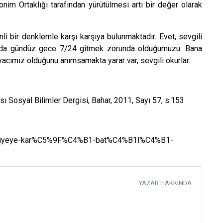
nim Ortaklığı tarafından yürütülmesi artı bir değer olarak
 bir denklemle karşı karşıya bulunmaktadır. Evet, sevgili
 handa gündüz gece 7/24 gitmek zorunda olduğumuzu. Bana
yacımız olduğunu anımsamakta yarar var, sevgili okurlar.
ası Sosyal Bilimler Dergisi, Bahar, 2011, Sayı 57, s.153
C3%BCrkiyeye-kar%C5%9F%C4%B1-bat%C4%B1l%C4%B1-
YAZAR HAKKINDA