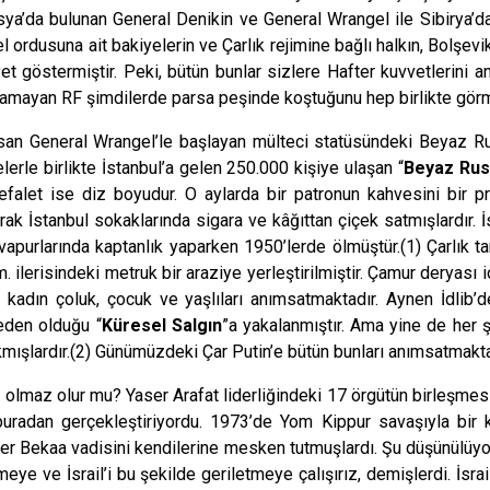
da bulunan General Denikin ve General Wrangel ile Sibirya’da d
dusuna ait bakiyelerin ve Çarlık rejimine bağlı halkın, Bolşevik
yet göstermiştir. Peki, bütün bunlar sizlere Hafter kuvvetlerini
mayan RF şimdilerde parsa peşinde koştuğunu hep birlikte görmek
n General Wrangel’le başlayan mülteci statüsündeki Beyaz Rus 
lerle birlikte İstanbul’a gelen 250.000 kişiye ulaşan “
Beyaz Rus
efalet ise diz boyudur. O aylarda bir patronun kahvesini bir p
arak İstanbul sokaklarında sigara ve kâğıttan çiçek satmışlardır. 
vapurlarında kaptanlık yaparken 1950’lerde ölmüştür.(1) Çarlık tar
m. ilerisindeki metruk bir araziye yerleştirilmiştir. Çamur deryası i
 kadın çoluk, çocuk ve yaşlıları anımsatmaktadır. Aynen İdlib’de
eden olduğu “
Küresel Salgın
”a yakalanmıştır. Ama yine de her ş
akmışlardır.(2) Günümüzdeki Çar Putin’e bütün bunları anımsatmakta 
ç olmaz olur mu? Yaser Arafat liderliğindeki 17 örgütün birleşmesi
buradan gerçekleştiriyordu. 1973’de Yom Kippur savaşıyla bir k
ler Bekaa vadisini kendilerine mesken tutmuşlardı. Şu düşünülüyo
ye ve İsrail’i bu şekilde geriletmeye çalışırız, demişlerdi. İsrai