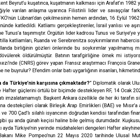
kent Beyrut’u kuşatınca, kuşatmanın kalkması için Arafat’ın 1982 
le varılan anlaşma uyarınca Filistinli lider ve savaşçılar farklı
 FKÖ’nün Lübnan’dan çekilmesinin hemen ardından, 16 Eylül 1962 
 önünde katledildi. Katliamı gerçekleştirenler, İsrail yanlısı ve aşı
ine Tunus’a taşınmıştır. Örgütün lider kadrosu Tunus ve Suriye’ye
illa katliamları, Ruanda ve Serebrenitza soykırımlarının habercisi
anda birliğinin gözleri önlerinde bu soykırımlar yapılmamış m
vülerek öldürülmüştür. Batının tarafgirliğine örnek mi istiyor
zi’nde (CNRS) görev yapan Fransız araştırmacı François Graner’i
ne ne buyrulur? Efendim onlar batı uygarlığının insanları, hikmetin
a da Türkiye’nin karşısına çıkmaktadır?
” Diplomatik olarak Ul
e Hafter güçlerini örtülü bir biçimde destekleyen RF, 14 Ocak 2
 imzalatamamıştı. Başkent Ankara özellikle de her iki tarafın s
a destekçileri olarak Birleşik Arap Emirlikleri (BAE) ve Mısır’a
n ve 700 Çad’lı silahlı isyancının doğrudan kendisi tarafından finan
gibi şu anda günah keçisi haline bile gelmiş durumdadır. Kuşkus
ltı ayda Türkiye’nin yerinde müdahaleleri dengeleri Hafter aleyhi
leri Bakanı Mike Pompeo’nun 22 Mayıs 2020 tarihinde Ulusal M