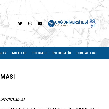
RITY
ABOUT US
PODCAST
İNFOGRAFİK
CONTACT US
LMASI
LANDIRILMASI