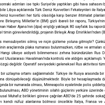
sonraki adımları ise tıpkı Suriye’de yaptıkları gibi hava sahasını 
ile Libya açıklarında Türk Deniz Kuvvetleri Fırkateynleri ile İtaly
niz kuvvetleri her türlü olasılığa karşı benzer ihtimalat plan
 Birleşmiş Milletler’in (BM) gizli ibareli bir raporu, Türkiye’n
lman Haber Ajansı’nın (dpa) eriştiği yaklaşık 80 sayfalık bu rapord
el timin görevlendirildiği, projenin Birleşik Arap Emirlikleri’nden (
 mensubiyetini silmiş ve niçin gizleme yoluna gitmiştir? Çünkü 
inin araçlarında plaka numarası bulunmazken, rütbe ve armaları ol
 Hangi ülkeye aidiyeti bilinmemesi zırhına büründürülen Rus D
pol Uluslararası Havalimanı’nda kontrolü ele aldığını açıklamıştı
 özgü değildir. Operatif seviyedeki geleneksel Rus aktivitesi tüm
a bir uzlaşma ortamı sağlanmalıdır. Türkiye ile Rusya arasında b
ına dönüşebileceği düşünülmektedir. Böyle bir hesaplaşmada da
gında bir numarada olması, Minneapolis eyaletinde polis şiddetiy
bulunulması, ABD yönetiminin silahlı güçlerini yerküre üzerinde 
lusal Muhafız birlikleri göreve çağrılan ABD’de 25 şehirde sokağ
ı kendi nüfuz alanlarına bölmesi öncelikle İtalya, Fransa ve 