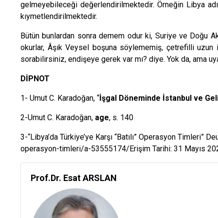
gelmeyebileceği değerlendirilmektedir. Örneğin Libya adın
kıymetlendirilmektedir.
Bütün bunlardan sonra demem odur ki, Suriye ve Doğu Akde
okurlar, Âşık Veysel boşuna söylememiş, çetrefilli uzu
sorabilirsiniz, endişeye gerek var mı? diye. Yok da, ama u
DİPNOT
1- Umut C. Karadoğan, “
İşgal Döneminde İstanbul ve Gel
2-Umut C. Karadoğan,
age
, s. 140
3-“Libya’da Türkiye’ye Karşı “Batılı” Operasyon Timle
operasyon-timleri/a-53555174/Erişim Tarihi: 31 Mayıs 20
Prof.Dr. Esat ARSLAN