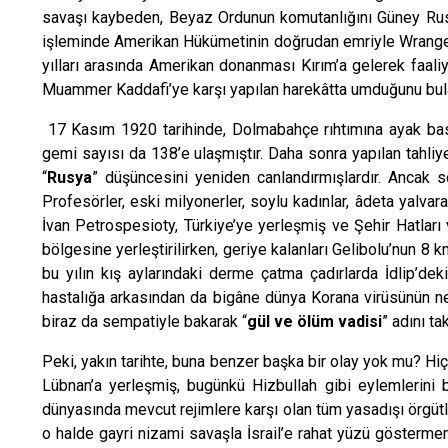
savaşı kaybeden, Beyaz Ordunun komutanlığını Güney Rusya’
işleminde Amerikan Hükümetinin doğrudan emriyle Wrangel or
yılları arasında Amerikan donanması Kırım’a gelerek faali
Muammer Kaddafi’ye karşı yapılan harekâtta umduğunu bula
17 Kasım 1920 tarihinde, Dolmabahçe rıhtımına ayak basa
gemi sayısı da 138’e ulaşmıştır. Daha sonra yapılan tahliye
“
Rusya
” düşüncesini yeniden canlandırmışlardır. Ancak s
Profesörler, eski milyonerler, soylu kadınlar, âdeta yalvar
İvan Petrospesioty, Türkiye’ye yerleşmiş ve Şehir Hatları 
bölgesine yerleştirilirken, geriye kalanları Gelibolu’nun 8 k
bu yılın kış aylarındaki derme çatma çadırlarda İdlip’deki
hastalığa arkasından da bigâne dünya Korana virüsünün n
biraz da sempatiyle bakarak “
gül ve ölüm vadisi
” adını t
Peki, yakın tarihte, buna benzer başka bir olay yok mu? Hi
Lübnan’a yerleşmiş, bugünkü Hizbullah gibi eylemlerini 
dünyasında mevcut rejimlere karşı olan tüm yasadışı örgüt
o halde gayri nizami savaşla İsrail’e rahat yüzü göstermeme