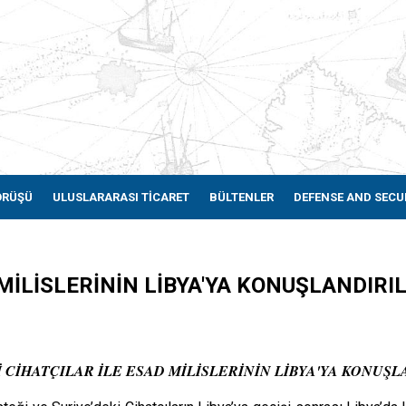
ÖRÜŞÜ
ULUSLARARASI TİCARET
BÜLTENLER
DEFENSE AND SECU
 MİLİSLERİNİN LİBYA'YA KONUŞLANDIRI
 CİHATÇILAR İLE ESAD MİLİSLERİNİN LİBYA'YA KONUŞ