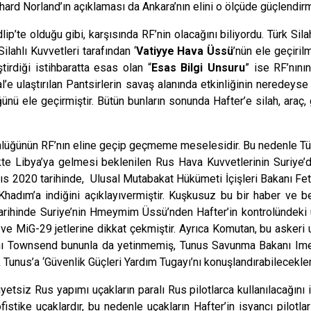
rd Norland’ın açıklaması da Ankara’nın elini o ölçüde güçlendirmi
p’te olduğu gibi, karşısında RF’nin olacağını biliyordu. Türk Silah
ahlı Kuvvetleri tarafından ‘
Vatiyye Hava Üssü
’nün ele geçiri
ştirdiği istihbaratta esas olan “
Esas Bilgi Unsuru
” ise RF’nını
l’e ulaştırılan Pantsirlerin savaş alanında etkinliğinin neredey
ünü ele geçirmiştir. Bütün bunların sonunda Hafter’e silah, araç
ünlüğünün RF’nın eline geçip geçmeme meselesidir. Bu nedenle T
rlikte Libya’ya gelmesi beklenilen Rus Hava Kuvvetlerinin Suriye
ıs 2020 tarihinde, Ulusal Mutabakat Hükümeti İçişleri Bakanı F
hadım’a indiğini açıklayıvermiştir. Kuşkusuz bu bir haber ve b
inde Suriye’nin Hmeymim Üssü’nden Hafter’in kontrolündeki üs
e MiG-29 jetlerine dikkat çekmiştir. Ayrıca Komutan, bu askeri u
utanı Townsend bununla da yetinmemiş, Tunus Savunma Bakanı Im
Tunus’a ‘Güvenlik Güçleri Yardım Tugayı’nı konuşlandırabilecekler
iyetsiz Rus yapımı uçakların paralı Rus pilotlarca kullanılacağı
istike uçaklardır, bu nedenle uçakların Hafter’in isyancı pilot