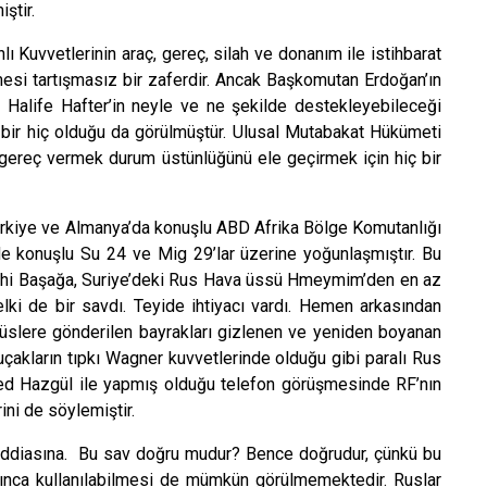
ştir.
lı Kuvvetlerinin araç, gereç, silah ve donanım ile istihbarat
lmesi tartışmasız bir zaferdir. Ancak Başkomutan Erdoğan’ın
n Halife Hafter’in neyle ve ne şekilde destekleyebileceği
se bir hiç olduğu da görülmüştür. Ulusal Mutabakat Hükümeti
, gereç vermek durum üstünlüğünü ele geçirmek için hiç bir
ürkiye ve Almanya’da konuşlu ABD Afrika Bölge Komutanlığı
’de konuşlu Su 24 ve Mig 29’lar üzerine yoğunlaşmıştır. Bu
ethi Başağa, Suriye’deki Rus Hava üssü Hmeymim’den en az
elki de bir savdı. Teyide ihtiyacı vardı. Hemen arkasından
lere gönderilen bayrakları gizlenen ve yeniden boyanan
çakların tıpkı Wagner kuvvetlerinde olduğu gibi paralı Rus
ed Hazgül ile yapmış olduğu telefon görüşmesinde RF’nın
ini de söylemiştir.
nı iddiasına. Bu sav doğru mudur? Bence doğrudur, çünkü bu
larınca kullanılabilmesi de mümkün görülmemektedir. Ruslar