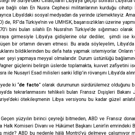
desteği ve Suriye’deki Cihatçıların Libya’ya geçişi sonrası Libya’
e’ye bağlı olan En Nusra Cephesi militanlarının kurduğu cihatç
or ayrıca Libya’daki sosyal medyadan da yerinde izlemekteyiz. Am
 de, RF’da Türkiye’nin ve UMHSK, başarısızlıkları üzerine yapmışla
70’i bini bulan silahlı En Nusra’nın Türkiye’de sığınmacı olarak
araya girmesiyle Libya’ya gidişlerine olur dediler, şimdi ise ko
nüşen bir ortamın devam etmesi. Bu arada söyleyelim, Libya’da
larını bildiklerinden bu defa hata yapmak istemiyorlar. Onları
her şeyi yapmaya meyyal olmalarıdır. Durum üstünlüğü bağlamın
er güçlerini belirgin üslerde toplamakta, kuvvet zafiyetini ise
sra ile Nusayrî Esad milisleri sanki İdlip’in rövanşını Libya’da alın
iyede ki “
de facto
” olarak durumunun sürdürülemez olduğunu bil
a’da tekrarlanmasını tehlikeli bulan Fransız Dışişleri Bakanı 
 Suriye’deki ötekileşmenin Libya versiyonu bu kadar güzel anlatı
 Geçen yüzyılın birinci çeyreği bitmeden, ABD ve Fransız dona
da Halk Komiseri Divanı ve Hükümet Başkanı Lenin’in emrindeki B
iş midir? ABD bu nedenle hâlâ Montrö’yü delmeye çalışmıyor mu