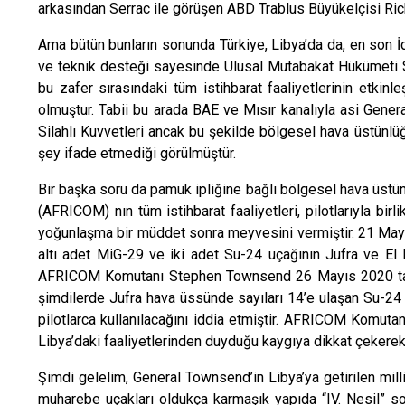
arkasından Serrac ile görüşen ABD Trablus Büyükelçisi Richa
Ama bütün bunların sonunda Türkiye, Libya’da da, en son İdli
ve teknik desteği sayesinde Ulusal Mutabakat Hükümeti Sil
bu zafer sırasındaki tüm istihbarat faaliyetlerinin etkinle
olmuştur. Tabii bu arada BAE ve Mısır kanalıyla asi Genera
Silahlı Kuvvetleri ancak bu şekilde bölgesel hava üstünlüğ
şey ifade etmediği görülmüştür.
Bir başka soru da pamuk ipliğine bağlı bölgesel hava üst
(AFRICOM) nın tüm istihbarat faaliyetleri, pilotlarıyla bi
yoğunlaşma bir müddet sonra meyvesini vermiştir. 21 May
altı adet MiG-29 ve iki adet Su-24 uçağının Jufra ve El K
AFRICOM Komutanı Stephen Townsend 26 Mayıs 2020 tarih
şimdilerde Jufra hava üssünde sayıları 14’e ulaşan Su-24 v
pilotlarca kullanılacağını iddia etmiştir. AFRICOM Kom
Libya’daki faaliyetlerinden duyduğu kaygıya dikkat çekerek 
Şimdi gelelim, General Townsend’in Libya’ya getirilen mill
muharebe uçakları oldukça karmaşık yapıda “IV. Nesil” sof