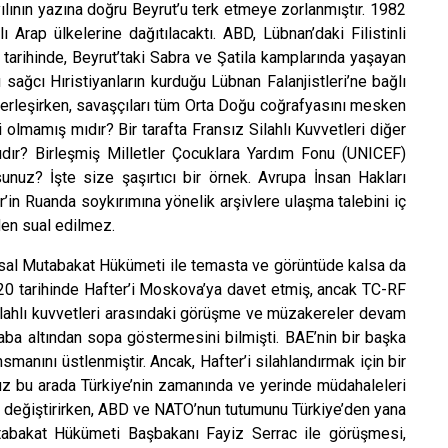
yılının yazına doğru Beyrut’u terk etmeye zorlanmıştır. 1982
 Arap ülkelerine dağıtılacaktı. ABD, Lübnan’daki Filistinli
tarihinde, Beyrut’taki Sabra ve Şatila kamplarında yaşayan
rı sağcı Hıristiyanların kurduğu Lübnan Falanjistleri’ne bağlı
 yerleşirken, savaşçıları tüm Orta Doğu coğrafyasını mesken
 olmamış mıdır? Bir tarafta Fransız Silahlı Kuvvetleri diğer
ıdır? Birleşmiş Milletler Çocuklara Yardım Fonu (UNICEF)
sunuz? İşte size şaşırtıcı bir örnek. Avrupa İnsan Hakları
n Ruanda soykırımına yönelik arşivlere ulaşma talebini iç
den sual edilmez.
usal Mutabakat Hükümeti ile temasta ve görüntüde kalsa da
020 tarihinde Hafter’i Moskova’ya davet etmiş, ancak TC-RF
ilahlı kuvvetleri arasındaki görüşme ve müzakereler devam
 aba altından sopa göstermesini bilmişti. BAE’nin bir başka
smanını üstlenmiştir. Ancak, Hafter’i silahlandırmak için bir
uz bu arada Türkiye’nin zamanında ve yerinde müdahaleleri
ne değiştirirken, ABD ve NATO’nun tutumunu Türkiye’den yana
utabakat Hükümeti Başbakanı Fayiz Serrac ile görüşmesi,