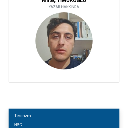
Miraç TİMUROĞLU
YAZAR HAKKINDA
Terörizm
NBC