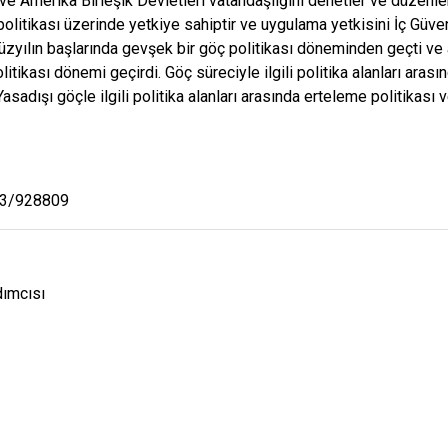
ve Amerika Birleşik Devletleri vatandaşlığını denetler ve düzenler
politikası üzerinde yetkiye sahiptir ve uygulama yetkisini İç Güven
 yüzyılın başlarında gevşek bir göç politikası döneminden geçti ve
itikası dönemi geçirdi. Göç süreciyle ilgili politika alanları arasın
asadışı göçle ilgili politika alanları arasında erteleme politikası ve
353/928809
dımcısı