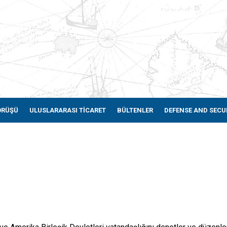
ÖRÜŞÜ
ULUSLARARASI TİCARET
BÜLTENLER
DEFENSE AND SECU