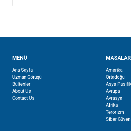
MENÜ
MASALAR
Ana Sayfa
Amerika
Uzman Görüşü
Ortadoğu
Bültenler
Asya Pasifi
About Us
Avrupa
Contact Us
Avrasya
Afrika
Terörizm
Siber Güvenl