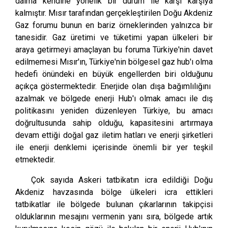
daima kendine yönelik bir durum ile karşı karşıya
kalmıştır. Mısır tarafından gerçekleştirilen Doğu Akdeniz
Gaz forumu bunun en bariz örneklerinden yalnızca bir
tanesidir. Gaz üretimi ve tüketimi yapan ülkeleri bir
araya getirmeyi amaçlayan bu foruma Türkiye'nin davet
edilmemesi Mısır'ın, Türkiye'nin bölgesel gaz hub'ı olma
hedefi önündeki en büyük engellerden biri olduğunu
açıkça göstermektedir. Enerjide olan dışa bağımlılığını
azalmak ve bölgede enerji Hub'ı olmak amacı ile dış
politikasını yeniden düzenleyen Türkiye, bu amacı
doğrultusunda sahip olduğu, kapasitesini artırmaya
devam ettiği doğal gaz iletim hatları ve enerji şirketleri
ile enerji denklemi içerisinde önemli bir yer teşkil
etmektedir.
Çok sayıda Askeri tatbikatın icra edildiği Doğu
Akdeniz havzasında bölge ülkeleri icra ettikleri
tatbikatlar ile bölgede bulunan çıkarlarının takipçisi
olduklarının mesajını vermenin yanı sıra, bölgede artık