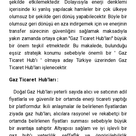
şekilde etkilemektedir. Dolayısıyla enerji denklemi
içerisinde ki yanlış yapılacak hamleler bir çok ülkeye
olumsuz bir şekilde geri dönüş yapabilecektir. Böyle bir
olumsuz geri dönüşü en aza indirgemek için ve enerjinin
transfer sürecinin güvenliğini sağlamak maksadıyla
yakın zamanda ortaya çıkan ''Gaz Ticaret Hub'ları'' büyük
bir önem teşkil etmektedir. Bu makalede, bulunduğu
eşsiz stratejik konumu sebebiyle önemli bir ' Gaz
Ticaret Hub'ı ' olmaya aday Türkiye üzerinden Gaz
Ticaret Hub'ları işlenecektir.
Gaz Ticaret Hub'ları :
Doğal Gaz Hub'ları yeterli sayıda alıcı ve satıcının adil
fiyatlarla ve güvenilir bir ortamda enerji ticareti yaptığı
bir platformdur. İkili anlaşmalar ile belirlenen fiyatlardan
ziyada gaz hub'ları, alıcılara rasyonel ve rekabetçi bir
ortamda belirlenen fiyatları sunması sebebiyle büyük
bir avantaja sahiptir. Altyapısı sağlam ve iyi işlevli bir
gaz hub'ı yeterlilik, şeffaflık ve öngörülebilirlik