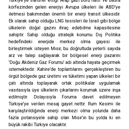
Türkiye'ye transfer ettiği 'Arap gazı boru hattı' ve Basra
körfezinden gelen enerjiyi Avrupa ülkeleri ile ABD'ye
iletmesi bakımından önemli bir enerji transit ülkesidir.
Ek olarak sahip olduğu LNG tesisleri ile İsrail gibi bölge
ülkelerin doğal gazını ihraç edebilme kapasitesine
sahiptir. Sahip olduğu stratejik konumu Dış Politika
hedefindeki enerjide merkez olma gayesi ile
birleştirmek isteyen Mısır, bu doğrultuda yeterli sayıda
arz ve talep sağlayarak bir bölgesel enerji pazarını
'Doğu Akdeniz Gaz Forumu' adı altında hayata geçirmek
istemektedir. Kahire'de toplantılarını gerçekleştiren bu
örgüt bölgede gaz üretimi ve tüketimi yapan ülkeleri bir
çatı altında toplayarak ortak politikalar uygulamak
vasıtasıyla üye ülkelerin çıkarlarını korumak üzere inşa
edilmiştir. Dolayısıyla Foruma davet edilmeyen
Türkiye'ye verilen mesaj gayet nettir. Rum Kesimi ile
karşılaştırıldığında enerji merkezi olma yolunda daha
fazla potansiyele sahip olan Mısır'ın bu yolda ki en
büyük rakibi Türkiye olacaktır.