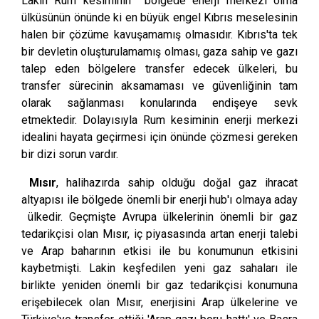
Lakin Rum kesiminin bölgede enerji merkezi olma
ülküsünün önünde ki en büyük engel Kıbrıs meselesinin
halen bir çözüme kavuşamamış olmasıdır. Kıbrıs'ta tek
bir devletin oluşturulamamış olması, gaza sahip ve gazı
talep eden bölgelere transfer edecek ülkeleri, bu
transfer sürecinin aksamaması ve güvenliğinin tam
olarak sağlanması konularında endişeye sevk
etmektedir. Dolayısıyla Rum kesiminin enerji merkezi
idealini hayata geçirmesi için önünde çözmesi gereken
bir dizi sorun vardır.
Mısır
, halihazırda sahip olduğu doğal gaz ihracat
altyapısı ile bölgede önemli bir enerji hub'ı olmaya aday
ülkedir. Geçmişte Avrupa ülkelerinin önemli bir gaz
tedarikçisi olan Mısır, iç piyasasında artan enerji talebi
ve Arap baharının etkisi ile bu konumunun etkisini
kaybetmişti. Lakin keşfedilen yeni gaz sahaları ile
birlikte yeniden önemli bir gaz tedarikçisi konumuna
erişebilecek olan Mısır, enerjisini Arap ülkelerine ve