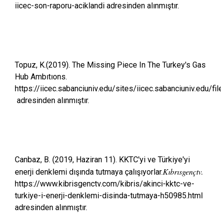
iicec-son-raporu-aciklandi adresinden alınmıştır.
Topuz, K.(2019). The Missing Piece In The Turkey's Gas
Hub Ambıtıons.
https://iicec.sabanciuniv.edu/sites/iicec.sabanciuniv.ed
adresinden alınmıştır.
Canbaz, B. (2019, Haziran 11). KKTC'yi ve Türkiye'yi
Kıbrısgençtv.
enerji denklemi dışında tutmaya çalışıyorlar.
https://www.kibrisgenctv.com/kibris/akinci-kktc-ve-
turkiye-i-enerji-denklemi-disinda-tutmaya-h50985.html
adresinden alınmıştır.