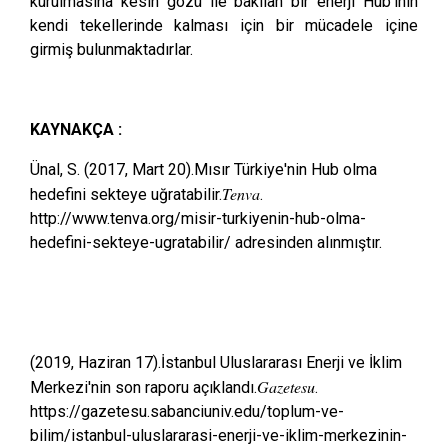
kurulmasına kesin gözü ile bakılan bir enerji Hub'ının
kendi tekellerinde kalması için bir mücadele içine
girmiş bulunmaktadırlar.
KAYNAKÇA :
Ünal, S. (2017, Mart 20).Mısır Türkiye'nin Hub olma
Tenva
hedefini sekteye uğratabilir.
.
http://www.tenva.org/misir-turkiyenin-hub-olma-
hedefini-sekteye-ugratabilir/ adresinden alınmıştır.
(2019, Haziran 17).İstanbul Uluslararası Enerji ve İklim
Gazetesu
Merkezi'nin son raporu açıklandı.
.
https://gazetesu.sabanciuniv.edu/toplum-ve-
bilim/istanbul-uluslararasi-enerji-ve-iklim-merkezinin-