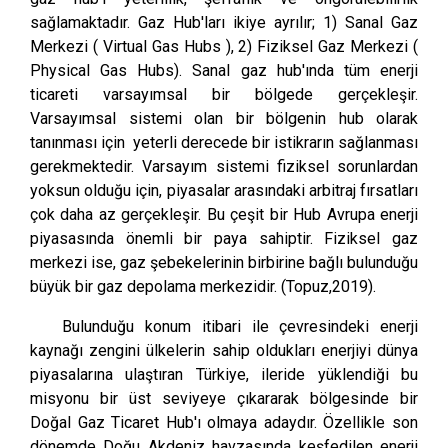
sağlamaktadır. Gaz Hub'ları ikiye ayrılır; 1) Sanal Gaz
Merkezi ( Virtual Gas Hubs ), 2) Fiziksel Gaz Merkezi (
Physical Gas Hubs). Sanal gaz hub'ında tüm enerji
ticareti varsayımsal bir bölgede gerçekleşir.
Varsayımsal sistemi olan bir bölgenin hub olarak
tanınması için yeterli derecede bir istikrarın sağlanması
gerekmektedir. Varsayım sistemi fiziksel sorunlardan
yoksun olduğu için, piyasalar arasındaki arbitraj fırsatları
çok daha az gerçekleşir. Bu çeşit bir Hub Avrupa enerji
piyasasında önemli bir paya sahiptir. Fiziksel gaz
merkezi ise, gaz şebekelerinin birbirine bağlı bulunduğu
büyük bir gaz depolama merkezidir. (Topuz,2019).
Bulunduğu konum itibari ile çevresindeki enerji
kaynağı zengini ülkelerin sahip oldukları enerjiyi dünya
piyasalarına ulaştıran Türkiye, ileride yüklendiği bu
misyonu bir üst seviyeye çıkararak bölgesinde bir
Doğal Gaz Ticaret Hub'ı olmaya adaydır. Özellikle son
dönemde Doğu Akdeniz havzasında keşfedilen enerji